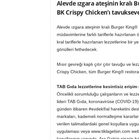
Alevde ızgara ateşinin kralı B
o
r
BK Crispy Chicken’ı tavukseve
t
a
Alevde ızgara ateşinin kralı Burger King® 
l
müdavimlerine farklı tariflerle hazırlanan
ı
kral tariflerle hazırlanan lezzetlerine bi
gönülleri fethedecek.
Mısır gevreği kaplı çıtır çıtır tavuğu ve le
Crispy Chicken, tüm Burger King® restora
TAB Gıda lezzetlerine kesintisiz erişim
Öncelikli sorumluluğu çalışanların ve lezzet
lideri TAB Gıda, koronavirüse (COVID-19) k
günden itibaren #evdek®al hareketini des
markaları, kademeli normalleşme kararları
verilen talimatlardaki genel koşullara uyg
uygulaması veya www.tiklagelsin.com web 
kanallarının yanında, Ara Gelsin sipariş ha