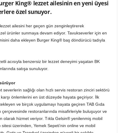
urger King® lezzet ailesinin en yeni üyesi
rlere özel sunuyor.
lezzet ailesini her geçen gün zenginleştirerek
 özel ürünler sunmaya devam ediyor. Tavukseverler için en
r yenisini daha ekleyen Burger King® baş döndürücü tadıyla
zzetli acısıyla benzersiz bir lezzet deneyimi yaşatan BK
nlarında satışa sunuluyor.
 sürüyor
 severlerin sağlığı olan hızlı servis restoran zinciri sektörü
arşı önlemlerini en üst düzeyde hayata geçiriyor. İlk
tekleyen ve birçok uygulamayı hayata geçiren TAB Gıda
 çerçevesinde restoranlarında misafirleriyle buluşuyor ve
un olarak hizmet veriyor. Tıkla Gelsin® yenilenmiş mobil
sitesi üzerinden, Yemek Sepeti’nin online ve mobil
ttı, Getir ve Trendyol üzerinden güvenli bir şekilde