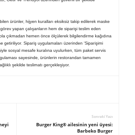
len ürünler, hijyen kuralları eksiksiz takip edilerek maske
 görev yapan çalışanların hem de siparişi teslim eden
ş yola çıkmadan hemen önce ölçülerek bilgilendirme kağıdına
e getiriliyor. Sipariş uygulamaları üzerinden ‘Siparişimi
iyle sosyal mesafe kuralına uyulurken, tüm paket servis
 uygulaması sayesinde, ürünlerin restorandan tamamen
ğlıklı şekilde teslimatı gerçekleşiyor.
Sonraki Yazı
meyi
Burger King® ailesinin yeni üyesi:
Barbeko Burger