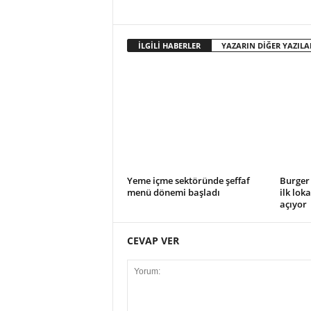
İLGİLİ HABERLER
YAZARIN DİĞER YAZILA
Yeme içme sektöründe şeffaf
Burger 
menü dönemi başladı
ilk lok
açıyor
CEVAP VER