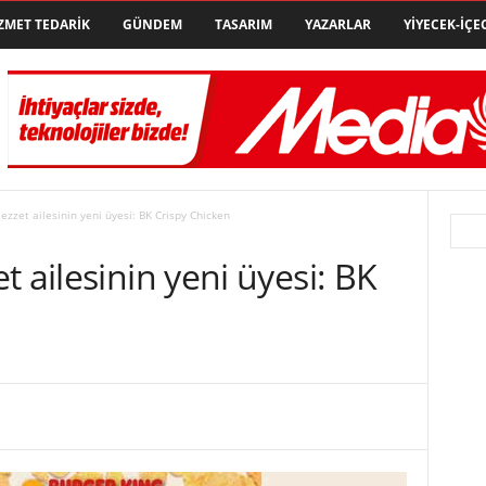
ZMET TEDARIK
GÜNDEM
TASARIM
YAZARLAR
YIYECEK-İÇE
ezzet ailesinin yeni üyesi: BK Crispy Chicken
 ailesinin yeni üyesi: BK