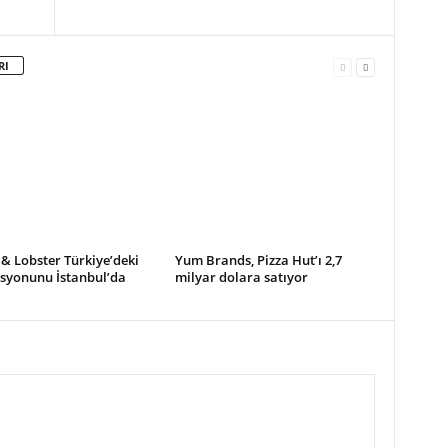
RI
& Lobster Türkiye’deki
Yum Brands, Pizza Hut’ı 2,7
asyonunu İstanbul’da
milyar dolara satıyor