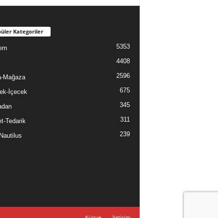
üler Kategoriler
5353
em
4408
2596
a-Mağaza
675
ek-İçecek
345
adan
311
t-Tedarik
239
Nautilus
Künye
İletişim