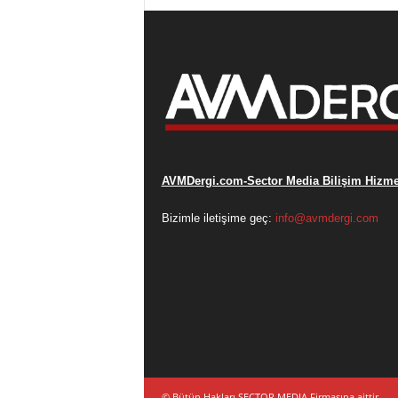
AVMDergi.com-Sector Media Bilişim Hizmet
Bizimle iletişime geç:
info@avmdergi.com
© Bütün Hakları SECTOR MEDIA Firmasına aittir.