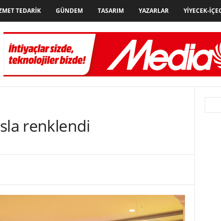
ZMET TEDARIK
GÜNDEM
TASARIM
YAZARLAR
YIYECEK-İÇE
sla renklendi