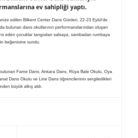
anslarına ev sahipliği yaptı.
anize edilen Bilkent Center Dans Günleri, 22-23 Eylül’de
ra’da bulunan dans okullarının performanslarından oluşan
e dans eden çocuklar tangodan salsaya, sambadan rumbaya
erin beğenisine sundu.
a bulunan Fame Dans, Ankara Dans, Rüya Bale Okulu, Oya
nat Dans Okulu ve Line Dans öğrencilerinin sergiledikleri
inden büyük alkış aldı.