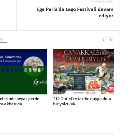
Sonraki Yazı
Ege Perla’da Lego Festivali devam
ediyor
RI
elerinde beyaz perde
212 Outlet’te tarihe duygu dolu
nı Akbatı’da
bir yolculuk