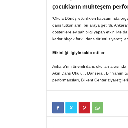
o
çocukların muhteşem perform
r
t
‘Okula Dönüş’ etkinlikleri kapsamında org
a
dans tutkunlarını bir araya getirdi. Anka
l
ı
gösterilere ev sahipliği yapan etkinlikt
kadar birçok farklı dans türünü ziyaretçil
Etkinliği ilgiyle takip ettiler
Ankara’nın önemli dans okulları arasınd
Akın Dans Okulu, , Dansera , Bir Yanım Sa
performansları, Bilkent Center ziyaretçiler