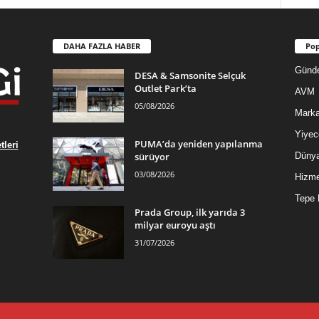
DAHA FAZLA HABER
Pop
Günd
DESA & Samsonite Selçuk
Outlet Park’ta
AVM
05/08/2026
Mark
Yiyec
PUMA’da yeniden yapılanma
leri
sürüyor
Düny
03/08/2026
Hizme
Tepe 
Prada Group, ilk yarıda 3
milyar euroyu aştı
31/07/2026