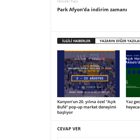
Önceki Yazı
Park Afyon’da indirim zamanı
İLGİLİ HABERLER
YAZARIN DİĞER YAZILA
Kanyon’un 20. yılına özel “Açık
Yaz gec
Bufé” pop-up market deneyimi
heyeca
başlıyor
CEVAP VER