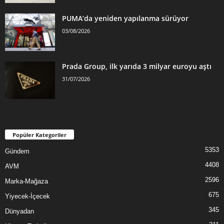
PUMA’da yeniden yapılanma sürüyor
03/08/2026
Prada Group, ilk yarıda 3 milyar euroyu aştı
31/07/2026
Popüler Kategoriler
5353
Gündem
4408
AVM
2596
Marka-Mağaza
675
Yiyecek-İçecek
345
Dünyadan