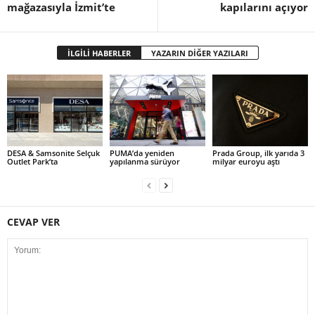
mağazasıyla İzmit’te
kapılarını açıyor
İLGİLİ HABERLER
YAZARIN DİĞER YAZILARI
DESA & Samsonite Selçuk
PUMA’da yeniden
Prada Group, ilk yarıda 3
Outlet Park’ta
yapılanma sürüyor
milyar euroyu aştı
CEVAP VER