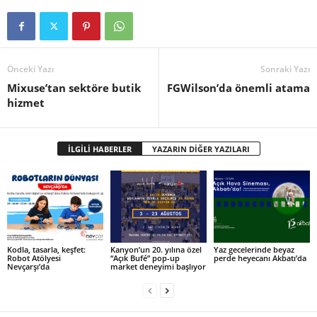
Önceki Yazı
Sonraki Yazı
Mixuse’tan sektöre butik
FGWilson’da önemli atama
hizmet
İLGİLİ HABERLER
YAZARIN DİĞER YAZILARI
Kodla, tasarla, keşfet:
Kanyon’un 20. yılına özel
Yaz gecelerinde beyaz
Robot Atölyesi
“Açık Bufé” pop-up
perde heyecanı Akbatı’da
Nevçarşı’da
market deneyimi başlıyor