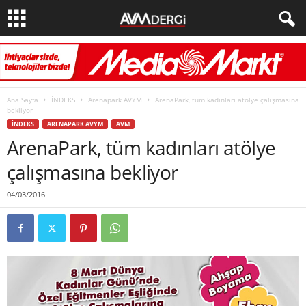
Ana Sayfa
İNDEKS
Arenapark AVYM
ArenaPark, tüm kadınları atölye çalışmasına
bekliyor
İNDEKS
ARENAPARK AVYM
AVM
ArenaPark, tüm kadınları atölye
çalışmasına bekliyor
04/03/2016