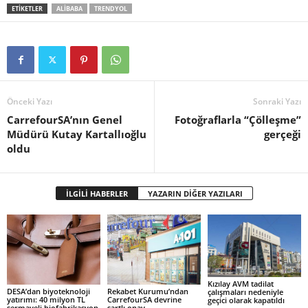
ETİKETLER
ALIBABA
TRENDYOL
Önceki Yazı
Sonraki Yazı
CarrefourSA’nın Genel
Fotoğraflarla “Çölleşme”
Müdürü Kutay Kartallıoğlu
gerçeği
oldu
İLGİLİ HABERLER
YAZARIN DİĞER YAZILARI
Kızılay AVM tadilat
DESA’dan biyoteknoloji
Rekabet Kurumu’ndan
çalışmaları nedeniyle
yatırımı: 40 milyon TL
CarrefourSA devrine
geçici olarak kapatıldı
sermayeli biofabrikasyon
şartlı onay