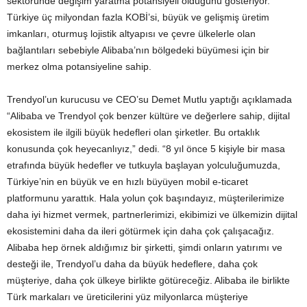
sektöründe değişim yaratma potansiyeli olduğunu gösteriyor.
Türkiye üç milyondan fazla KOBİ’si, büyük ve gelişmiş üretim
imkanları, oturmuş lojistik altyapısı ve çevre ülkelerle olan
bağlantıları sebebiyle Alibaba’nın bölgedeki büyümesi için bir
merkez olma potansiyeline sahip.
Trendyol’un kurucusu ve CEO’su Demet Mutlu yaptığı açıklamada
“Alibaba ve Trendyol çok benzer kültüre ve değerlere sahip, dijital
ekosistem ile ilgili büyük hedefleri olan şirketler. Bu ortaklık
konusunda çok heyecanlıyız,” dedi. “8 yıl önce 5 kişiyle bir masa
etrafında büyük hedefler ve tutkuyla başlayan yolculuğumuzda,
Türkiye’nin en büyük ve en hızlı büyüyen mobil e-ticaret
platformunu yarattık. Hala yolun çok başındayız, müşterilerimize
daha iyi hizmet vermek, partnerlerimizi, ekibimizi ve ülkemizin dijital
ekosistemini daha da ileri götürmek için daha çok çalışacağız.
Alibaba hep örnek aldığımız bir şirketti, şimdi onların yatırımı ve
desteği ile, Trendyol’u daha da büyük hedeflere, daha çok
müşteriye, daha çok ülkeye birlikte götüreceğiz. Alibaba ile birlikte
Türk markaları ve üreticilerini yüz milyonlarca müşteriye