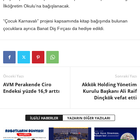
İlköğretim Okulu’na bağışlanacak.
“Çocuk Karnavalı” projesi kapsamında kitap bağışında bulunan
çocuklara ayrıca Banat Diş Fırçası da hediye edildi.
Önceki Yazı
Sonraki Yazı
AVM Perakende Ciro
Akkök Holding Yönetim
Endeksi yüzde 16,9 arttı
Kurulu Başkanı Ali Raif
Dinçkök vefat etti
İLGİLİ HABERLER
YAZARIN DİĞER YAZILARI