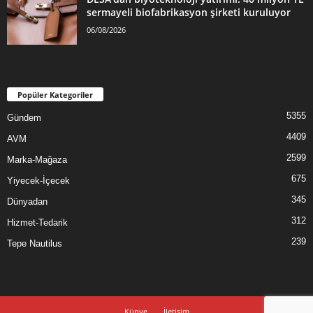
sermayeli biofabrikasyon şirketi kuruluyor
06/08/2026
Popüler Kategoriler
5355
Gündem
4409
AVM
2599
Marka-Mağaza
675
Yiyecek-İçecek
345
Dünyadan
312
Hizmet-Tedarik
239
Tepe Nautilus
Künye
İletişim