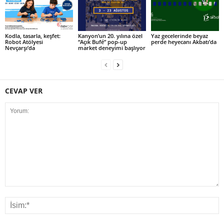
Kodla, tasarla, keşfet:
Kanyon’un 20. yılına özel
Yaz gecelerinde beyaz
Robot Atölyesi
“Açık Bufé” pop-up
perde heyecanı Akbatı’da
Nevçarşı’da
market deneyimi başlıyor
CEVAP VER