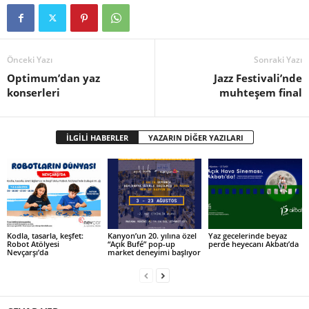
Önceki Yazı
Sonraki Yazı
Optimum’dan yaz
Jazz Festivali’nde
konserleri
muhteşem final
İLGİLİ HABERLER
YAZARIN DİĞER YAZILARI
Kodla, tasarla, keşfet:
Kanyon’un 20. yılına özel
Yaz gecelerinde beyaz
Robot Atölyesi
“Açık Bufé” pop-up
perde heyecanı Akbatı’da
Nevçarşı’da
market deneyimi başlıyor