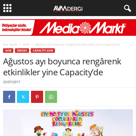
Ana Sayfa
AVM
Ağustos ayı boyunca rengârenk etkinlikler yine Capacity’de
AVM
İNDEKS
CAPACITY AVM
Ağustos ayı boyunca rengârenk
etkinlikler yine Capacity’de
25/07/2017