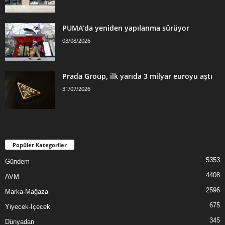
PUMA’da yeniden yapılanma sürüyor
03/08/2026
Prada Group, ilk yarıda 3 milyar euroyu aştı
31/07/2026
Popüler Kategoriler
5353
Gündem
4408
AVM
2596
Marka-Mağaza
675
Yiyecek-İçecek
345
Dünyadan