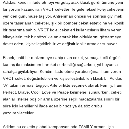
Adidas, kendini ifade etmeyi vurgulayarak klasik görünümüne yeni
bir yorum kazandıran VRCT ceketleri ile geleneksel kolej ceketlerini
yeniden günümüze taşıyor. Antrenman öncesi ve sonrası giyilmek
üzere tasarlanan ceketler, şık bir bomber ceket estetiğine ve ikonik
bir tasarıma sahip. VRCT kolej ceketleri kullanıcıların ilham veren
hikayelerini tek bir sözcükle anlatarak kim olduklarını göstermeye
davet eden, kişiselleştirilebilir ve değiştirilebilir armalar sunuyor.
Esnek, hafif bir malzemeye sahip olan ceket, yumuşak çift örgülü
kumaş ile maksimum hareket serbestliği sağlarken, yıl boyunca
rahatça giyilebiliyor. Kendini ifade etme yaratıcılığına ilham veren
VRCT ceket, değiştirilebilen ve kişiselleştirilebilen klasik bir Adidas
“A” takımı arması taşıyor. A ile birlikte seçenek olarak Family, I am
Perfect, Brave, Cool, Love ve Peace kelimeleri sunulurken, ceketi
alanlar isterse boş bir arma üzerine seçili mağazalarda sınırlı bir
süre için kendilerini ifade eden bir söz ya da söz grubu
yazdırabilecekler.
Adidas bu ceketin global kampanyasında FAMILY arması için