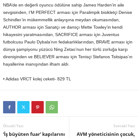
NBA’de en değerli oyuncu ödülüne sahip James Harden’in aile
sevgisinden, I’M PERFECT arması için Paralimpik bisikletçi Denise
Schindler’in mükemmellik anlayışına meydan okumasından,
AUTHOR arması için Sanatçı ve dansçı Mette Towley’in kendi
hikayesini yaratmasından, SACRIFICE arması için Juventus
futbolcusu Paulo Dybala’nın fedakarlıklarından, BRAVE arması için
dünya şampiyonu yüzücü Ning Zetao’nun her türlü zorluğa karşı
direnişinden ve BELIEVER arması için Tenisçi Stefanos Tsitsipas’ın
hayallerine inanışından ilham aldı.
• Adidas VRCT kolej ceketi- 829 TL
Önceki Yazı
Sonraki Yazı
‘İş büyüten fuar’ kapılarını
AVM yöneticisinin çocuk,