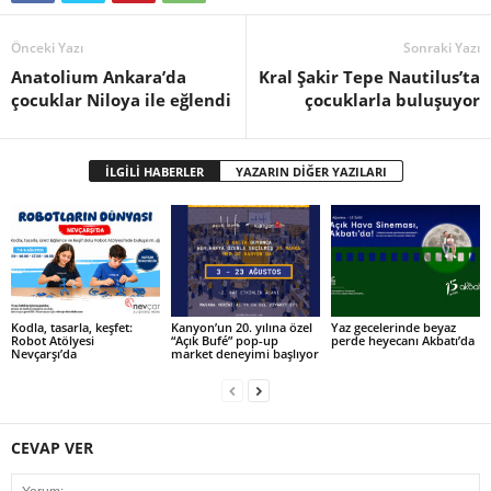
Önceki Yazı
Sonraki Yazı
Anatolium Ankara’da
Kral Şakir Tepe Nautilus’ta
çocuklar Niloya ile eğlendi
çocuklarla buluşuyor
İLGİLİ HABERLER
YAZARIN DİĞER YAZILARI
Kodla, tasarla, keşfet:
Kanyon’un 20. yılına özel
Yaz gecelerinde beyaz
Robot Atölyesi
“Açık Bufé” pop-up
perde heyecanı Akbatı’da
Nevçarşı’da
market deneyimi başlıyor
CEVAP VER