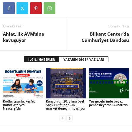
Önceki Yazı
Sonraki Yazı
Ahlat, ilk AVM’sine
Bilkent Center’da
kavuşuyor
Cumhuriyet Bandosu
İLGİLİ HABERLER
YAZARIN DİĞER YAZILARI
Kodla, tasarla, keşfet:
Kanyon’un 20. yılına özel
Yaz gecelerinde beyaz
Robot Atölyesi
“Açık Bufé” pop-up
perde heyecanı Akbatı’da
Nevçarşı’da
market deneyimi başlıyor