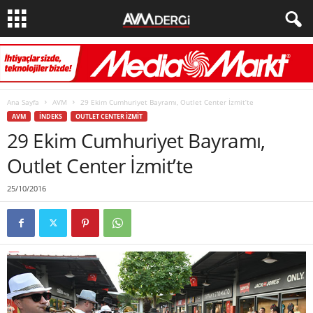
Ana Sayfa
AVM
29 Ekim Cumhuriyet Bayramı, Outlet Center İzmit’te
AVM
İNDEKS
OUTLET CENTER İZMIT
29 Ekim Cumhuriyet Bayramı,
Outlet Center İzmit’te
25/10/2016