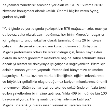
Kaynakları Yöneticisi” arasında yer alan ve ‘CHRO Summit 2016’
zirvesine konuşmacı olarak katıldı. Önemli bilgiler veren Aytaç,
şunları söyledi:
“Yurt içinde ve yurt dışında yaklaşık bin 576 mağazamızda, mavi ya
da beyaz yaka olarak ayırmadığımız, her birini Migros’un başarısı
için çalışan turuncu yakalılar olarak tanımladığımız 26 bin civarı
çalışanımızla perakendede oyun kurucu olmayı sürdürüyoruz…
Migros performans odaklı bir şirket olduğu için, İnsan Kaynakları
olarak da birinci görevimiz metrekare başına satışı artırmak! Bunu
ancak iyi hizmet ve dolayısıyla iyi çalışanla sağlayabiliriz. Bizim için
aslolan insana yatırım yapmak. Yetenekleri bünyemize çekmekte
başarılıyız. Bunda işveren marka bilinirliğimiz, eğitim imkanlarımız
ve büyük bir şeffaflıkla oluşturduğumuz kariyer imkanlarımız önemli
rol oynuyor. Bütün bunlar bizi, perakende sektöründe en fazla tercih
edilen şirketlerden biri haline getiriyor. Yılda 409 bin, günde bin 100
başvuru alıyoruz. Her iş saatinde 6 kişi ailemize katılıyor.”
Migros Ticaret A.Ş. olarak insan kaynakları işveren marka