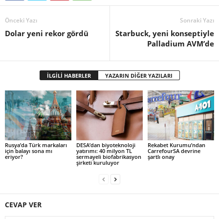
Önceki Yazı
Sonraki Yazı
Dolar yeni rekor gördü
Starbuck, yeni konseptiyle
Palladium AVM’de
İLGİLİ HABERLER
YAZARIN DİĞER YAZILARI
Rusya’da Türk markaları
DESA’dan biyoteknoloji
Rekabet Kurumu’ndan
için balayı sona mı
yatırımı: 40 milyon TL
CarrefourSA devrine
eriyor?
sermayeli biofabrikasyon
şartlı onay
şirketi kuruluyor
CEVAP VER