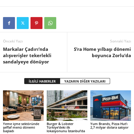
Önceki Yazı
Sonraki Yazı
Markalar Çadırı’nda
S’ra Home yılbaşı dönemi
alışverişler tekerlekli
boyunca Zorlu’da
sandalyeye dönüyor
İLGİLİ HABERLER
YAZARIN DİĞER YAZILARI
Yeme içme sektöründe
Burger & Lobster
Yum Brands, Pizza Hut’ı
şeffaf menü dönemi
Türkiye’deki ilk
2,7 milyar dolara satıyor
başladı
lokasyonunu İstanbul’da