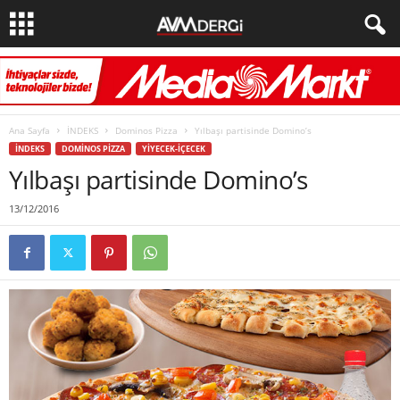
Ana Sayfa
İNDEKS
Dominos Pizza
Yılbaşı partisinde Domino’s
İNDEKS
DOMINOS PIZZA
YIYECEK-İÇECEK
Yılbaşı partisinde Domino’s
13/12/2016