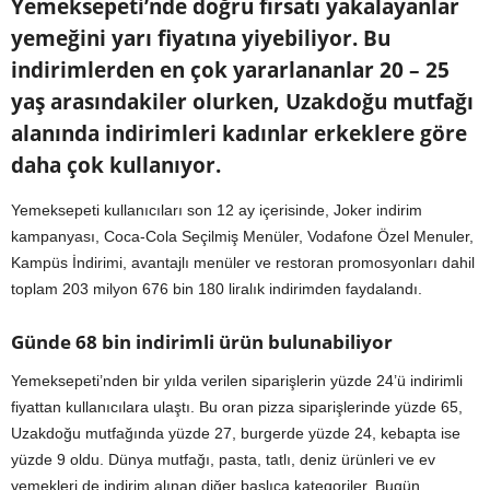
Yemeksepeti’nde doğru fırsatı yakalayanlar
yemeğini yarı fiyatına yiyebiliyor. Bu
indirimlerden en çok yararlananlar 20 – 25
yaş arasındakiler olurken, Uzakdoğu mutfağı
alanında indirimleri kadınlar erkeklere göre
daha çok kullanıyor.
Yemeksepeti kullanıcıları son 12 ay içerisinde, Joker indirim
kampanyası, Coca-Cola Seçilmiş Menüler, Vodafone Özel Menuler,
Kampüs İndirimi, avantajlı menüler ve restoran promosyonları dahil
toplam 203 milyon 676 bin 180 liralık indirimden faydalandı.
Günde 68 bin indirimli ürün bulunabiliyor
Yemeksepeti’nden bir yılda verilen siparişlerin yüzde 24’ü indirimli
fiyattan kullanıcılara ulaştı. Bu oran pizza siparişlerinde yüzde 65,
Uzakdoğu mutfağında yüzde 27, burgerde yüzde 24, kebapta ise
yüzde 9 oldu. Dünya mutfağı, pasta, tatlı, deniz ürünleri ve ev
yemekleri de indirim alınan diğer başlıca kategoriler. Bugün