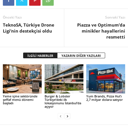
Önceki Yazı
Sonraki Yazı
TeknoSA, Türkiye Drone
Piazza ve Optimum’da
Ligi’nin destekçisi oldu
minikler hayallerini
resmetti
İLGİLİ HABERLER
YAZARIN DİĞER YAZILARI
Yeme içme sektöründe
Burger & Lobster
Yum Brands, Pizza Hut’ı
şeffaf menü dönemi
Türkiye’deki ilk
2,7 milyar dolara satıyor
başladı
lokasyonunu İstanbul’da
açıyor