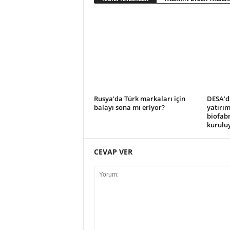
Rusya’da Türk markaları için
DESA’d
balayı sona mı eriyor?
yatırım
biofabr
kurulu
CEVAP VER