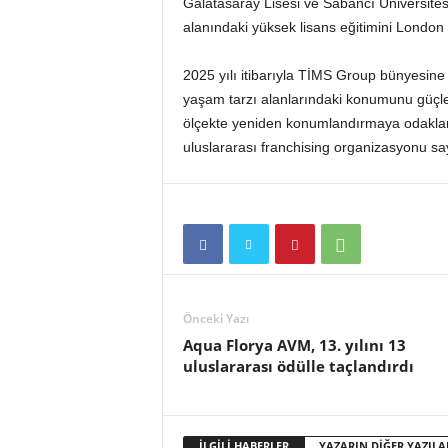
Galatasaray Lisesi ve Sabancı Üniversite
o
alanındaki yüksek lisans eğitimini London
r
t
a
2025 yılı itibarıyla TİMS Group bünyesin
l
yaşam tarzı alanlarındaki konumunu güçle
ı
ölçekte yeniden konumlandırmaya odaklanı
uluslararası franchising organizasyonu 
Önceki Yazı
Aqua Florya AVM, 13. yılını 13
uluslararası ödülle taçlandırdı
İLGİLİ HABERLER
YAZARIN DİĞER YAZILA