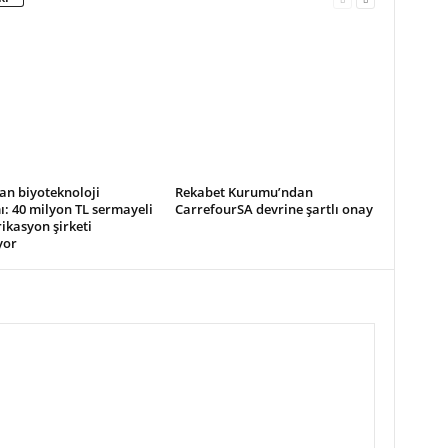
an biyoteknoloji
Rekabet Kurumu’ndan
ı: 40 milyon TL sermayeli
CarrefourSA devrine şartlı onay
ikasyon şirketi
yor