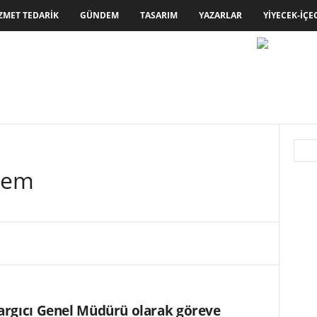
ZMET TEDARIK
GÜNDEM
TASARIM
YAZARLAR
YIYECEK-İÇE
önem
argıcı Genel Müdürü olarak göreve