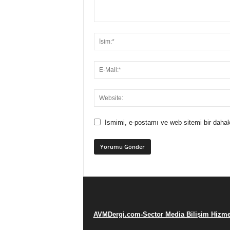
Ismimi, e-postamı ve web sitemi bir dahak
AVMDergi.com-Sector Media Bilişim Hizmet