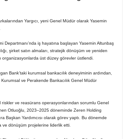
rkalarından Yargıcı, yeni Genel Müdür olarak Yasemin
.
imi Departmanı’nda iş hayatına başlayan Yasemin Altunbaş
ığı, şirket satın almaları, stratejik dönüşüm ve yeniden
ı organizasyonlarda üst düzey görevler üstlendi.
n Bank’taki kurumsal bankacılık deneyiminin ardından,
k Kurumsal ve Perakende Bankacılık Genel Müdür
al riskler ve reasürans operasyonlarından sorumlu Genel
enen Otluoğlu, 2023–2025 döneminde Zeren Holding
cra Başkan Yardımcısı olarak görev yaptı. Bu dönemde
a ve dönüşüm projelerine liderlik etti.