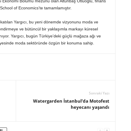
si Ekonomi Bölümü mezunu olan Altunbaş Otluoğlu, finans
 School of Economics’te tamamlamıştır.
e katılan Yargıcı, bu yeni dönemde vizyonunu moda ve
ndirmeye ve bütüncül bir yaklaşımla markayı küresel
yor. Yargıcı, bugün Türkiye’deki güçlü mağaza ağı ve
sayesinde moda sektöründe özgün bir konuma sahip.
Sonraki Yazı
Watergarden İstanbul’da Motofest
heyecanı yaşandı
RI