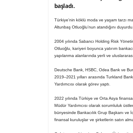
n
başladı.
A
V
Türkiye’nin köklü moda ve yaşam tarzı ma
M
Altunbaş Otluoğlu’nun atandığını duyurdu
v
e
2004 yılında Sabancı Holding Risk Yönet
P
e
Otluoğlu, kariyeri boyunca yatırım bankacıl
r
yapılanma alanlarında yerli ve uluslararas
a
k
Deutsche Bank, HSBC, Odea Bank ve Burga
e
2019–2021 yılları arasında Turkland Ban
n
Yardımcısı olarak görev yaptı.
d
e
H
2022 yılında Türkiye ve Orta Asya finans
a
Müdür Yardımcısı olarak sorumluluk üstl
b
bünyesinde Bankacılık Grup Başkanı ve İ
e
finansal kuruluşlar ve şirketlerin satın alm
r
P