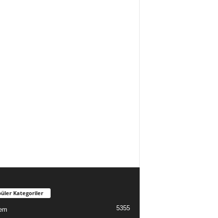
üler Kategoriler
5355
em