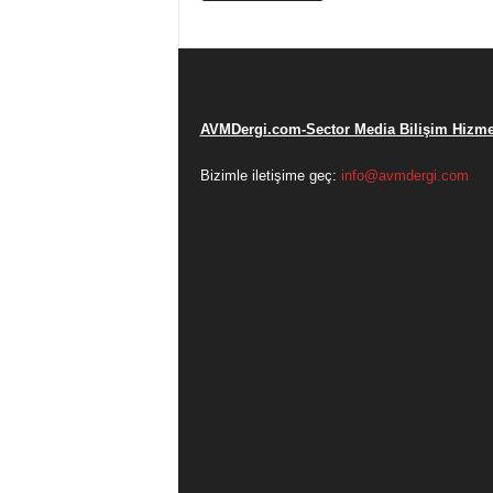
AVMDergi.com-Sector Media Bilişim Hizmet
Bizimle iletişime geç:
info@avmdergi.com