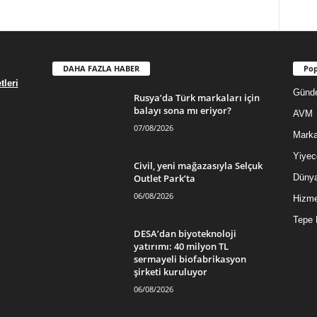
DAHA FAZLA HABER
Pop
leri
Günd
Rusya’da Türk markaları için
balayı sona mı eriyor?
AVM
07/08/2026
Mark
Yiyec
Civil, yeni mağazasıyla Selçuk
Outlet Park’ta
Düny
06/08/2026
Hizme
Tepe 
DESA’dan biyoteknoloji
yatırımı: 40 milyon TL
sermayeli biofabrikasyon
şirketi kuruluyor
06/08/2026