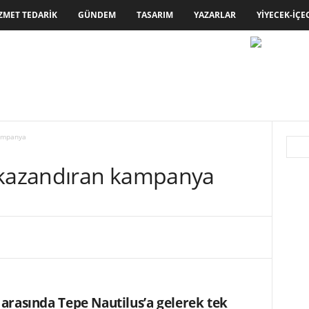
ZMET TEDARIK
GÜNDEM
TASARIM
YAZARLAR
YIYECEK-İÇE
kampanya
 kazandıran kampanya
i arasında Tepe Nautilus’a gelerek tek