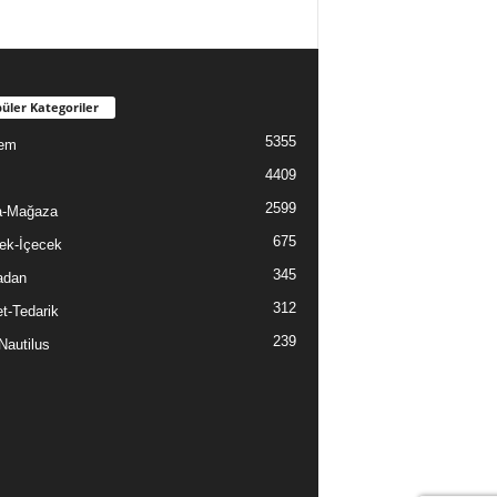
üler Kategoriler
5355
em
4409
2599
a-Mağaza
675
ek-İçecek
345
adan
312
t-Tedarik
239
Nautilus