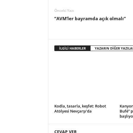
o
r
Önceki Yazı
t
“AVM’ler bayramda açık olmalı”
a
l
ı
İLGİLİ HABERLER
YAZARIN DİĞER YAZILA
Kodla, tasarla, keşfet: Robot
Kanyon’
Atölyesi Nevçarşı’da
Bufé” 
başlıyo
CEVAP VER