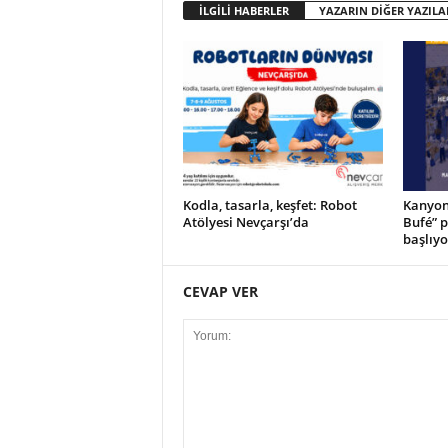
İLGİLİ HABERLER
YAZARIN DİĞER YAZILA
Kodla, tasarla, keşfet: Robot
Kanyon’
Atölyesi Nevçarşı’da
Bufé” 
başlıyo
CEVAP VER