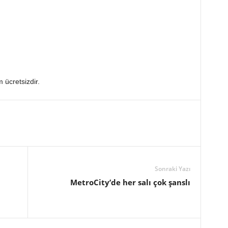
m ücretsizdir.
Sonraki Yazı
MetroCity’de her salı çok şanslı