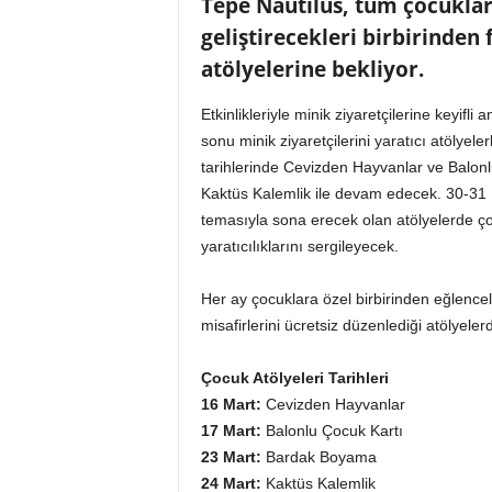
Tepe Nautilus, tüm çocukları
o
r
geliştirecekleri birbirinden 
t
atölyelerine bekliyor.
a
l
Etkinlikleriyle minik ziyaretçilerine keyifl
ı
sonu minik ziyaretçilerini yaratıcı atölyel
tarihlerinde Cevizden Hayvanlar ve Balon
Kaktüs Kalemlik ile devam edecek. 30-31
temasıyla sona erecek olan atölyelerde ço
yaratıcılıklarını sergileyecek.
Her ay çocuklara özel birbirinden eğlenceli
misafirlerini ücretsiz düzenlediği atölyeler
Çocuk Atölyeleri Tarihleri
16 Mart:
Cevizden Hayvanlar
17 Mart:
Balonlu Çocuk Kartı
23 Mart:
Bardak Boyama
24 Mart:
Kaktüs Kalemlik