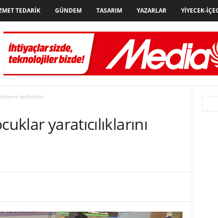
ZMET TEDARIK
GÜNDEM
TASARIM
YAZARLAR
YIYECEK-İÇE
lıklarını keşfediyor
uklar yaratıcılıklarını