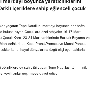
 mart ayı boyunca yaratıcılıklarını
farklı içeriklere sahip eğlenceli çocuk
i anlar yaşatan Tepe Nautilus, mart ayı boyunca her hafta
erle buluşturuyor. Çocuklara özel atölyeler 16-17 Mart
lu Çocuk Kartı, 23-24 Mart tarihlerinde Bardak Boyama ve
 Mart tarihlerinde Keçe Prens\Prenses ve Masal Panosu
cuklar kendi hayal dünyalarına özgü elişi oyuncaklarla
 etkinliklere ev sahipliği yapan Tepe Nautilus, tüm minik
de keyifli anlar geçirmeye davet ediyor.