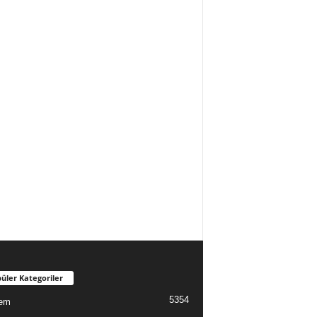
üler Kategoriler
5354
em