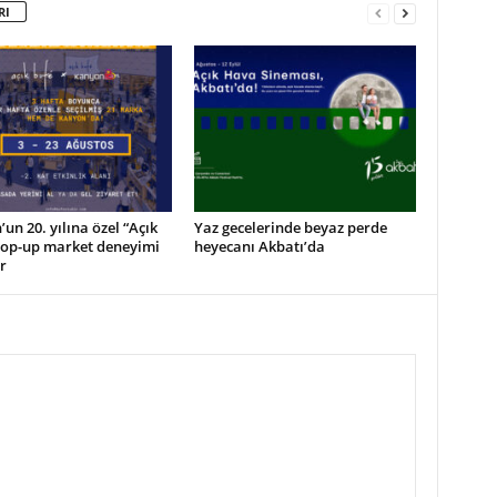
RI
un 20. yılına özel “Açık
Yaz gecelerinde beyaz perde
pop-up market deneyimi
heyecanı Akbatı’da
r