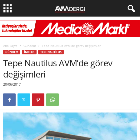
Ana Sayfa
Gündem
Tepe Nautilus AVM’de görev değişimleri
GÜNDEM
İNDEKS
TEPE NAUTILUS
Tepe Nautilus AVM’de görev
değişimleri
20/06/2017