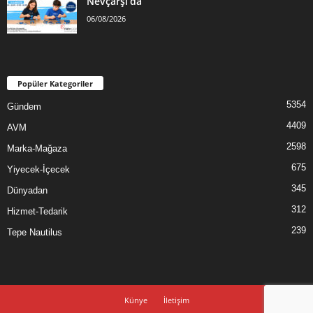
Nevçarşı’da
06/08/2026
Popüler Kategoriler
5354
Gündem
4409
AVM
2598
Marka-Mağaza
675
Yiyecek-İçecek
345
Dünyadan
312
Hizmet-Tedarik
239
Tepe Nautilus
Künye
İletişim