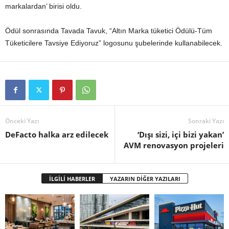
markalardan’ birisi oldu.
Ödül sonrasında Tavada Tavuk, “Altın Marka tüketici Ödülü-Tüm
Tüketicilere Tavsiye Ediyoruz” logosunu şubelerinde kullanabilecek.
Önceki Yazı
Sonraki Yazı
DeFacto halka arz edilecek
‘Dışı sizi, içi bizi yakan’
AVM renovasyon projeleri
İLGİLİ HABERLER
YAZARIN DİĞER YAZILARI