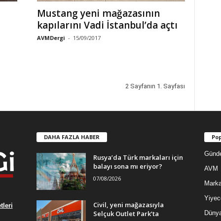
Mustang yeni mağazasının
kapılarını Vadi İstanbul’da açtı
AVMDergi
-
15/09/2017
2 Sayfanın 1. Sayfası
DAHA FAZLA HABER
Pop
Günd
Rusya’da Türk markaları için
balayı sona mı eriyor?
AVM
07/08/2026
Mark
Yiyec
Civil, yeni mağazasıyla
leri
Selçuk Outlet Park’ta
Düny