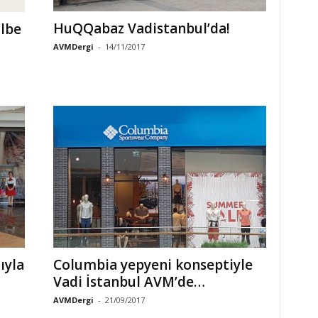
HuQQabaz Vadistanbul’da!
ilbe
AVMDergi
-
14/11/2017
ıyla
Columbia yepyeni konseptiyle
Vadi İstanbul AVM’de…
AVMDergi
-
21/09/2017