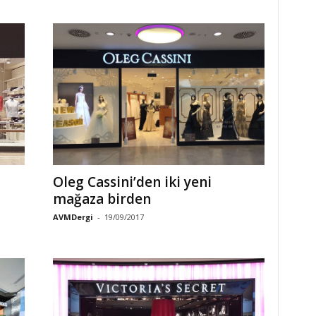
Oleg Cassini’den iki yeni
mağaza birden
AVMDergi
-
19/09/2017