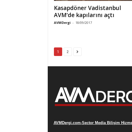
Kasapdöner Vadistanbul
AVM’de kapılarını açtı
AVMDergi
-
18/09/2017
1
2
AVMDergi.com-Sector Media Bilişim Hizmet