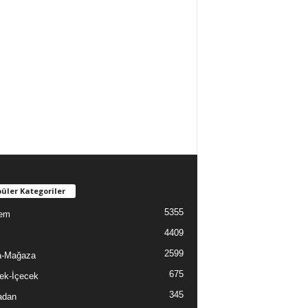
üler Kategoriler
5355
em
4409
2599
a-Mağaza
675
ek-İçecek
345
adan