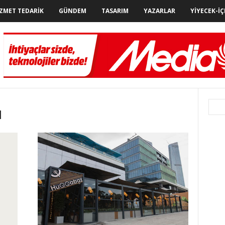
ZMET TEDARIK
GÜNDEM
TASARIM
YAZARLAR
YIYECEK-İÇ
M