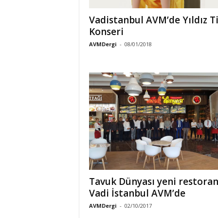
n
A
Vadistanbul AVM’de Yıldız T
V
Konseri
M
AVMDergi
-
08/01/2018
v
e
P
e
r
a
k
e
n
d
e
H
a
Tavuk Dünyası yeni restoran
b
e
Vadi İstanbul AVM’de
r
AVMDergi
-
02/10/2017
P