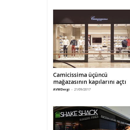
o
r
t
a
l
ı
Camicissima üçüncü
mağazasının kapılarını açtı
AVMDergi
-
21/09/2017