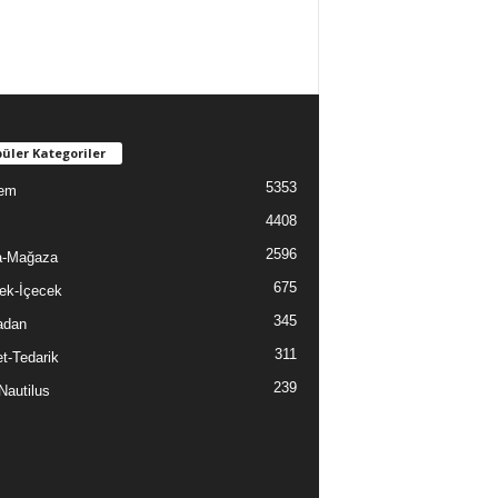
üler Kategoriler
5353
em
4408
2596
a-Mağaza
675
ek-İçecek
345
adan
311
t-Tedarik
239
Nautilus