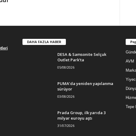
dür
DAHA FAZLA HABER
Pop
leri
Günd
DESA & Samsonite Selçuk
Outlet Park’ta
AVM
05/08/2026
Mark
Yiyec
PUMA’da yeniden yapılanma
sürüyor
Düny
03/08/2026
Hizme
Tepe 
Prada Group, ilk yarıda 3
milyar euroyu aştı
31/07/2026