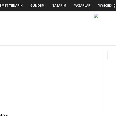
ZMET TEDARIK
GÜNDEM
TASARIM
YAZARLAR
YIYECEK-İÇ