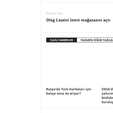
o
r
t
Önceki Yazı
a
Oleg Cassini İzmit mağazasını açtı
l
ı
İLGİLİ HABERLER
YAZARIN DİĞER YAZILA
Rusya’da Türk markaları için
DESA’d
balayı sona mı eriyor?
yatırım
biofabr
kurulu