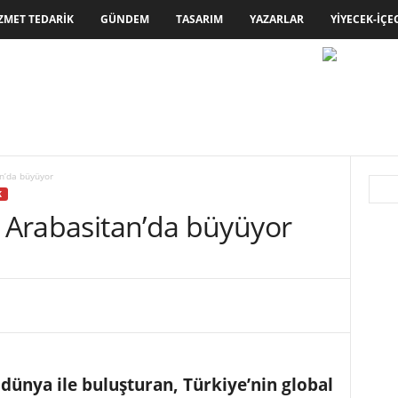
ZMET TEDARIK
GÜNDEM
TASARIM
YAZARLAR
YIYECEK-İÇE
an’da büyüyor
K
i Arabasitan’da büyüyor
 dünya ile buluşturan, Türkiye’nin global