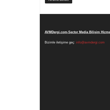
AVMDergi.com-Sector Media Bilişim Hizmet
Bizimle iletişime geç:
info@avmdergi.com