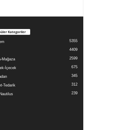
üler Kategoriler
5355
em
4409
2599
a-Mağaza
675
ek-İçecek
345
adan
312
t-Tedarik
239
Nautilus