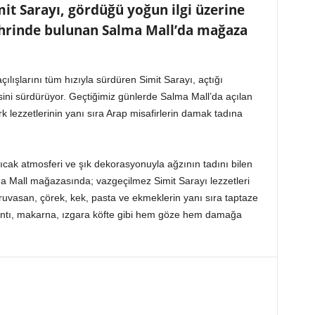
it Sarayı, gördüğü yoğun ilgi üzerine
ehrinde bulunan Salma Mall’da mağaza
ılışlarını tüm hızıyla sürdüren Simit Sarayı, açtığı
ini sürdürüyor. Geçtiğimiz günlerde Salma Mall’da açılan
 lezzetlerinin yanı sıra Arap misafirlerin damak tadına
ıcak atmosferi ve şık dekorasyonuyla ağzının tadını bilen
a Mall mağazasında; vazgeçilmez Simit Sarayı lezzetleri
 kruvasan, çörek, kek, pasta ve ekmeklerin yanı sıra taptaze
antı, makarna, ızgara köfte gibi hem göze hem damağa