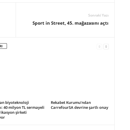
Sonraki Yazı
Sport in Street, 45. mağazasını açtı
RI
an biyoteknoloji
Rekabet Kurumu’ndan
ı: 40 milyon TL sermayeli
CarrefourSA devrine şartlı onay
ikasyon şirketi
yor