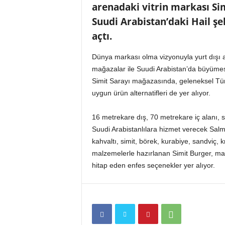
arenadaki vitrin markası Sim
n
A
Suudi Arabistan’daki Hail ş
V
açtı.
M
v
Dünya markası olma vizyonuyla yurt dışı aç
e
mağazalar ile Suudi Arabistan’da büyümes
P
e
Simit Sarayı mağazasında, geleneksel Türk
r
uygun ürün alternatifleri de yer alıyor.
a
k
16 metrekare dış, 70 metrekare iç alanı, s
e
Suudi Arabistanlılara hizmet verecek Salm
n
kahvaltı, simit, börek, kurabiye, sandviç,
d
malzemelerle hazırlanan Simit Burger, m
e
H
hitap eden enfes seçenekler yer alıyor.
a
b
e
r
P