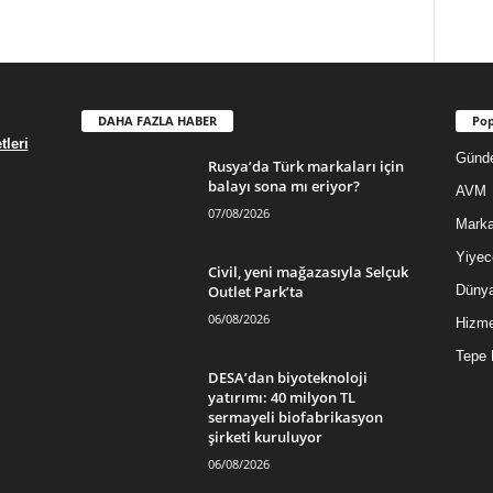
DAHA FAZLA HABER
Pop
leri
Günd
Rusya’da Türk markaları için
balayı sona mı eriyor?
AVM
07/08/2026
Mark
Yiyec
Civil, yeni mağazasıyla Selçuk
Outlet Park’ta
Düny
06/08/2026
Hizme
Tepe 
DESA’dan biyoteknoloji
yatırımı: 40 milyon TL
sermayeli biofabrikasyon
şirketi kuruluyor
06/08/2026