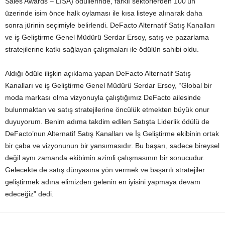
Sales Awards – LİSA) ödüllerinde, farklı sektörlerden 100’ün
üzerinde isim önce halk oylaması ile kısa listeye alınarak daha
sonra jürinin seçimiyle belirlendi. DeFacto Alternatif Satış Kanalları
ve iş Geliştirme Genel Müdürü Serdar Ersoy, satış ve pazarlama
stratejilerine katkı sağlayan çalışmaları ile ödülün sahibi oldu.
Aldığı ödüle ilişkin açıklama yapan DeFacto Alternatif Satış
Kanalları ve iş Geliştirme Genel Müdürü Serdar Ersoy, “Global bir
moda markası olma vizyonuyla çalıştığımız DeFacto ailesinde
bulunmaktan ve satış stratejilerine öncülük etmekten büyük onur
duyuyorum. Benim adıma takdim edilen Satışta Liderlik ödülü de
DeFacto’nun Alternatif Satış Kanalları ve İş Geliştirme ekibinin ortak
bir çaba ve vizyonunun bir yansımasıdır. Bu başarı, sadece bireysel
değil aynı zamanda ekibimin azimli çalışmasının bir sonucudur.
Gelecekte de satış dünyasına yön vermek ve başarılı stratejiler
geliştirmek adına elimizden gelenin en iyisini yapmaya devam
edeceğiz” dedi.