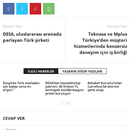
Önceki Yazı
Sonraki Yazı
DESA, uluslararası arenada
Teknosa ve Mplus
parlayan Türk şirketi
Türkiye’den müşteri
hizmetlerinde benzersiz
deneyim için iş birliği
İLGİLİ HABERLER
YAZARIN DİĞER YAZILARI
Rusya’da Türk markaları
DESA’dan biyoteknoloji
Rekabet Kurumu’ndan
için balayı sona mı
yatırımı: 40 milyon TL
CarrefourSA devrine
eriyor?
sermayeli biofabrikasyon
şartlı onay
şirketi kuruluyor
CEVAP VER