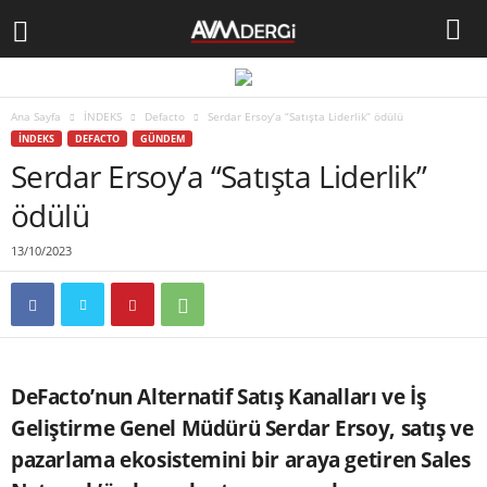
Ana Sayfa
İNDEKS
Defacto
Serdar Ersoy’a “Satışta Liderlik” ödülü
İNDEKS
DEFACTO
GÜNDEM
Serdar Ersoy’a “Satışta Liderlik”
ödülü
13/10/2023
DeFacto’nun Alternatif Satış Kanalları ve İş
Geliştirme Genel Müdürü Serdar Ersoy, satış ve
pazarlama ekosistemini bir araya getiren Sales