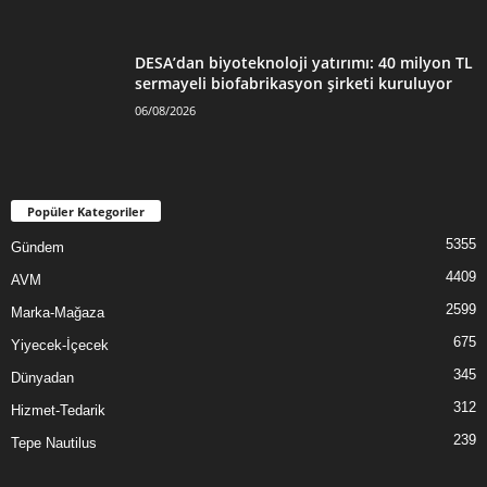
DESA’dan biyoteknoloji yatırımı: 40 milyon TL
sermayeli biofabrikasyon şirketi kuruluyor
06/08/2026
Popüler Kategoriler
5355
Gündem
4409
AVM
2599
Marka-Mağaza
675
Yiyecek-İçecek
345
Dünyadan
312
Hizmet-Tedarik
239
Tepe Nautilus