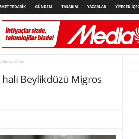
ZMET TEDARIK
GÜNDEM
TASARIM
YAZARLAR
YIYECEK-İÇE
zü Migros AVM’de
n hali Beylikdüzü Migros