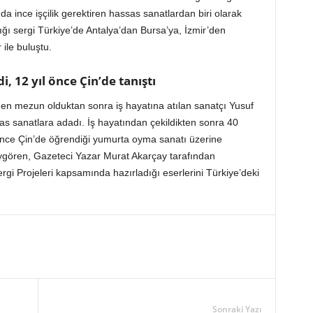
a ince işçilik gerektiren hassas sanatlardan biri olarak
dığı sergi Türkiye’de Antalya’dan Bursa’ya, İzmir’den
 ile buluştu.
i, 12 yıl önce Çin’de tanıştı
nden mezun olduktan sonra iş hayatına atılan sanatçı Yusuf
as sanatlara adadı. İş hayatından çekildikten sonra 40
l önce Çin’de öğrendiği yumurta oyma sanatı üzerine
 Eygören, Gazeteci Yazar Murat Akarçay tarafından
i Projeleri kapsamında hazırladığı eserlerini Türkiye’deki
Sonraki Yazı