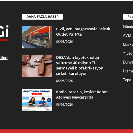
DAHA FAZLA HABER
Pop
Günd
Civil, yeni mağazasıyla Selçuk
Outlet Park’ta
AVM
06/08/2026
Mark
Yiyec
DESA’dan biyoteknoloji
leri
yatırımı: 40 milyon TL
Düny
sermayeli biofabrikasyon
Hizme
şirketi kuruluyor
Tepe 
06/08/2026
Kodla, tasarla, keşfet: Robot
Atölyesi Nevçarşı’da
06/08/2026