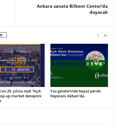
Ankara sanata Bilkent Center’da
doyacak
RI
un 20. yılına özel “Açık
Yaz gecelerinde beyaz perde
pop-up market deneyimi
heyecanı Akbatı’da
r