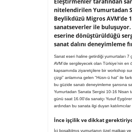
Eleştirmenler tarafından san
o
r
nitelendirilen Yumurtadan Sa
t
Beylikdüzü Migros AVM’de 10
a
sanatseverler ile buluşuyor.
l
ı
eserine dönüştürüldüğü sergi
sanat dalını deneyimleme fır
Sanat eseri haline getirdiği yumurtaları 7
AVM’de sergileyecek olan Türkiye’nin en ö
kapsamında ziyaretçilere bir workshop s
çizgi” anlamına gelen “Hüsn-ü hat” ile farkl
bu güzide sanatı deneyimleme şansına sah
Yumurtadan Sanata Sergisi 10-16 Nisan tar
günü saat 16.00’da sanatçı Yusuf Eygöre
ardından bu sanata ilgi duyan katılımcıla
İnce işçilik ve dikkat gerektiriy
İçi boşaltılmış yumurtanın özel matkap ve ha