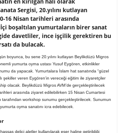
atın en kırılgan hali olarak
nata Sergisi, 20.yılını kutlayan
-16 Nisan tarihleri arasında
 İçi boşaltılan yumurtaların birer sanat
de davetliler, ince işçilik gerektiren bu
satı da bulacak.
 gün boyunca, bu sene 20.yılını kutlayan Beylikdüzü Migros
nemli yumurta oyma ustası Yusuf Eygören, etkinlikler
unumu da yapacak. Yumurtalara İslam hat sanatında “güzel
ı şekiller veren Eygören’in vereceği eğitim ile ziyaretçiler
ip olacak. Beylikdüzü Migros AVM’de gerçekleştirilecek
ihleri arasında ziyaret edilebilirken 15 Nisan Cumartesi
n tarafından workshop sunumu gerçekleştirilecek. Sunumun
r yumurta oyma sanatını icra edebilecek.
or
ssas delici aletler kullanılarak eser haline getirildiği