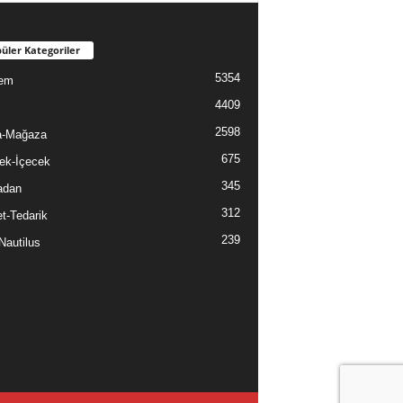
üler Kategoriler
5354
em
4409
2598
a-Mağaza
675
ek-İçecek
345
adan
312
t-Tedarik
239
Nautilus