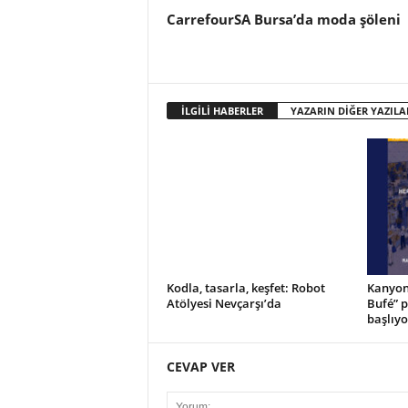
CarrefourSA Bursa’da moda şöleni
İLGİLİ HABERLER
YAZARIN DİĞER YAZILA
Kodla, tasarla, keşfet: Robot
Kanyon’
Atölyesi Nevçarşı’da
Bufé” 
başlıyo
CEVAP VER