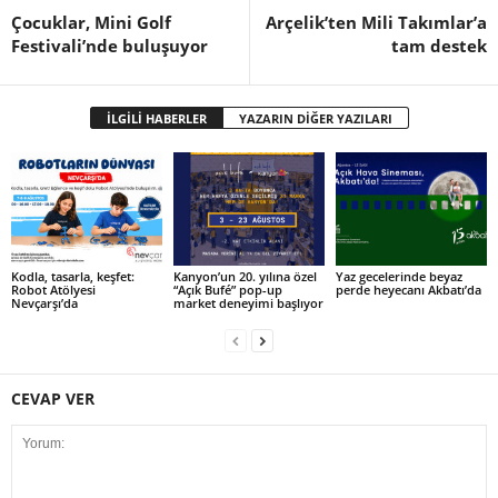
Çocuklar, Mini Golf
Arçelik’ten Mili Takımlar’a
Festivali’nde buluşuyor
tam destek
İLGİLİ HABERLER
YAZARIN DİĞER YAZILARI
Kodla, tasarla, keşfet:
Kanyon’un 20. yılına özel
Yaz gecelerinde beyaz
Robot Atölyesi
“Açık Bufé” pop-up
perde heyecanı Akbatı’da
Nevçarşı’da
market deneyimi başlıyor
CEVAP VER