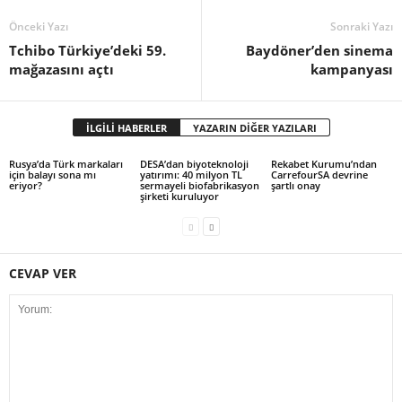
Önceki Yazı
Sonraki Yazı
Tchibo Türkiye’deki 59.
Baydöner’den sinema
mağazasını açtı
kampanyası
İLGİLİ HABERLER
YAZARIN DİĞER YAZILARI
Rusya’da Türk markaları
DESA’dan biyoteknoloji
Rekabet Kurumu’ndan
için balayı sona mı
yatırımı: 40 milyon TL
CarrefourSA devrine
eriyor?
sermayeli biofabrikasyon
şartlı onay
şirketi kuruluyor
CEVAP VER