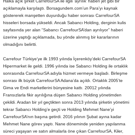
Halka açık şirket CarrefourSA ile ilgili ‘ayrılık’ haberi jet gibi bir
açıklamayla karşılaştı. Borsagundem.com’un Para’yı kaynak
göstererek manşetten duyurduğu haber sonrası CarrefourSA
hisseleri borsada yükseldi. Ancak Sabancı Holding, derginin kulis
sayfasında yer alan “Sabancı CarrefourSA’dan ayrılıyor” haberi
üzerine yaptığı açıklamada, bu yönde alınmış bir kararlarının
olmadığını belirtti.
Carrefour Türkiye’ye ilk 1993 yılında İçerenköy’deki CarrefourSA
Hipermarket ile geldi. 1996 yılında ise Sabancı Holding ile ortaklık
sonrasında CarrefourSA adıyla hizmet vermeye başladı. Birleşme
sonrası ilk büyük CarrefourSA Adana’da açıldı. Ortaklık 2005’te
Gima ve Endi marketlerini bünyesine kattı. 20012 yılında
Fransızlarla fikir ayrılığına düşen Sabancı Holding yönetimden
çekildi. Aradan bir yıl geçtikten sonra 2013 yılında şirketin yönetimi
tekrar Sabancı Holding’e geçti ve Holding Mehmet Nane’yi
CarrefourSA’nın başına getirdi. 2016 yılının Şubat ayına kadar
Mehmet Nane görev yaptı. Nane döneminde yeniden yapılanma
süreci yaşayan ve satın almalarla öne çıkan CarrefourSA, Kiler,