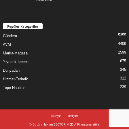
Popüler Kategoriler
5355
Gündem
4409
AVM
2599
Marka-Mağaza
675
Yiyecek-İçecek
345
Dünyadan
312
Hizmet-Tedarik
239
Tepe Nautilus
Künye
İletişim
© Bütün Hakları SECTOR MEDIA Firmasına aittir.