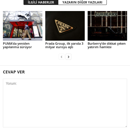
İLGİLİ HABERLER
YAZARIN DİĞER YAZILARI
PUMA’da yeniden
Prada Group, ilk yarıda 3
Burberry’de dikkat çeken
yapılanma sürüyor
milyar euroyu aştı
yatırım hamlesi
CEVAP VER