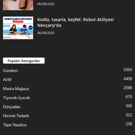
06/08/2026
Kodla, tasarla, keşfet: Robot Atölyesi
Nevçarşı’da
06/08/2026
Popüler Kategoriler
5354
Gündem
4409
AVM
2598
Marka-Mağaza
675
Yiyecek-İçecek
345
Dünyadan
312
Hizmet-Tedarik
239
Tepe Nautilus