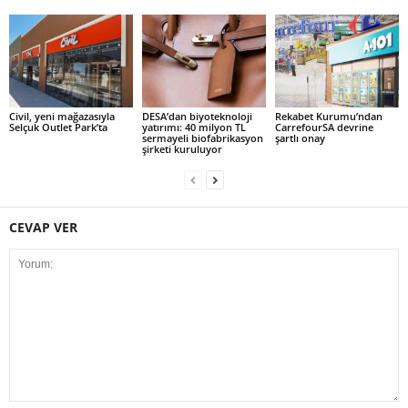
Civil, yeni mağazasıyla
DESA’dan biyoteknoloji
Rekabet Kurumu’ndan
Selçuk Outlet Park’ta
yatırımı: 40 milyon TL
CarrefourSA devrine
sermayeli biofabrikasyon
şartlı onay
şirketi kuruluyor
CEVAP VER