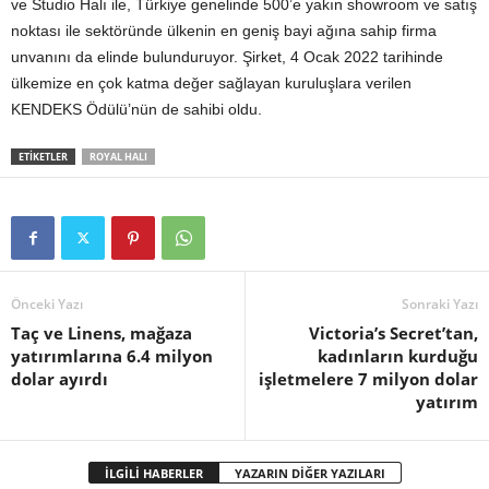
ve Studio Halı ile, Türkiye genelinde 500’e yakın showroom ve satış
noktası ile sektöründe ülkenin en geniş bayi ağına sahip firma
unvanını da elinde bulunduruyor. Şirket, 4 Ocak 2022 tarihinde
ülkemize en çok katma değer sağlayan kuruluşlara verilen
KENDEKS Ödülü’nün de sahibi oldu.
ETİKETLER
ROYAL HALI
Önceki Yazı
Sonraki Yazı
Taç ve Linens, mağaza
Victoria’s Secret’tan,
yatırımlarına 6.4 milyon
kadınların kurduğu
dolar ayırdı
işletmelere 7 milyon dolar
yatırım
İLGİLİ HABERLER
YAZARIN DİĞER YAZILARI