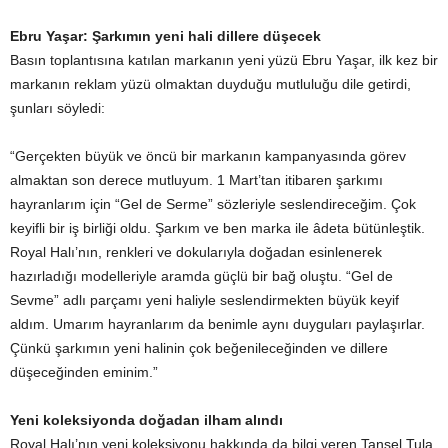
Ebru Yaşar: Şarkımın yeni hali dillere düşecek
Basın toplantısına katılan markanın yeni yüzü Ebru Yaşar, ilk kez bir
markanın reklam yüzü olmaktan duyduğu mutluluğu dile getirdi,
şunları söyledi:
“Gerçekten büyük ve öncü bir markanın kampanyasında görev
almaktan son derece mutluyum. 1 Mart’tan itibaren şarkımı
hayranlarım için “Gel de Serme” sözleriyle seslendireceğim. Çok
keyifli bir iş birliği oldu. Şarkım ve ben marka ile âdeta bütünleştik.
Royal Halı’nın, renkleri ve dokularıyla doğadan esinlenerek
hazırladığı modelleriyle aramda güçlü bir bağ oluştu. “Gel de
Sevme” adlı parçamı yeni haliyle seslendirmekten büyük keyif
aldım. Umarım hayranlarım da benimle aynı duyguları paylaşırlar.
Çünkü şarkımın yeni halinin çok beğenileceğinden ve dillere
düşeceğinden eminim.”
Yeni koleksiyonda doğadan ilham alındı
Royal Halı’nın yeni koleksiyonu hakkında da bilgi veren Tansel Tula,