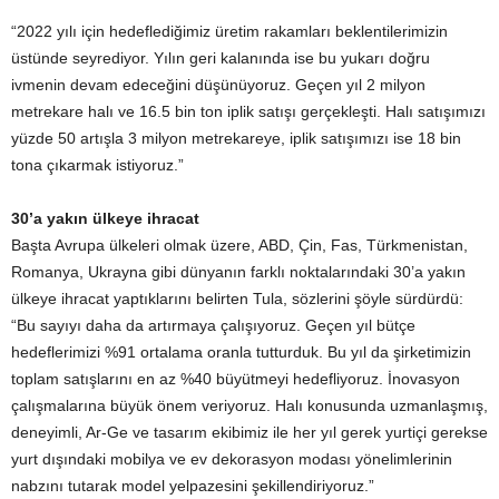
“2022 yılı için hedeflediğimiz üretim rakamları beklentilerimizin
üstünde seyrediyor. Yılın geri kalanında ise bu yukarı doğru
ivmenin devam edeceğini düşünüyoruz. Geçen yıl 2 milyon
metrekare halı ve 16.5 bin ton iplik satışı gerçekleşti. Halı satışımızı
yüzde 50 artışla 3 milyon metrekareye, iplik satışımızı ise 18 bin
tona çıkarmak istiyoruz.”
30’a yakın ülkeye ihracat
Başta Avrupa ülkeleri olmak üzere, ABD, Çin, Fas, Türkmenistan,
Romanya, Ukrayna gibi dünyanın farklı noktalarındaki 30’a yakın
ülkeye ihracat yaptıklarını belirten Tula, sözlerini şöyle sürdürdü:
“Bu sayıyı daha da artırmaya çalışıyoruz. Geçen yıl bütçe
hedeflerimizi %91 ortalama oranla tutturduk. Bu yıl da şirketimizin
toplam satışlarını en az %40 büyütmeyi hedefliyoruz. İnovasyon
çalışmalarına büyük önem veriyoruz. Halı konusunda uzmanlaşmış,
deneyimli, Ar-Ge ve tasarım ekibimiz ile her yıl gerek yurtiçi gerekse
yurt dışındaki mobilya ve ev dekorasyon modası yönelimlerinin
nabzını tutarak model yelpazesini şekillendiriyoruz.”