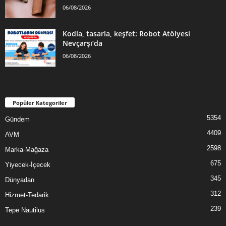
06/08/2026
Kodla, tasarla, keşfet: Robot Atölyesi
Nevçarşı’da
06/08/2026
Popüler Kategoriler
5354
Gündem
4409
AVM
2598
Marka-Mağaza
675
Yiyecek-İçecek
345
Dünyadan
312
Hizmet-Tedarik
239
Tepe Nautilus