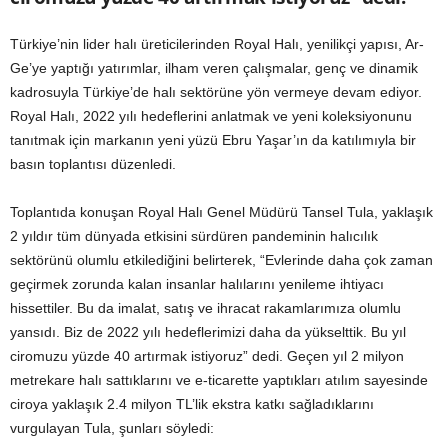
Türkiye’nin lider halı üreticilerinden Royal Halı, yenilikçi yapısı, Ar-
Ge’ye yaptığı yatırımlar, ilham veren çalışmalar, genç ve dinamik
kadrosuyla Türkiye’de halı sektörüne yön vermeye devam ediyor.
Royal Halı, 2022 yılı hedeflerini anlatmak ve yeni koleksiyonunu
tanıtmak için markanın yeni yüzü Ebru Yaşar’ın da katılımıyla bir
basın toplantısı düzenledi.
Toplantıda konuşan Royal Halı Genel Müdürü Tansel Tula, yaklaşık
2 yıldır tüm dünyada etkisini sürdüren pandeminin halıcılık
sektörünü olumlu etkilediğini belirterek, “Evlerinde daha çok zaman
geçirmek zorunda kalan insanlar halılarını yenileme ihtiyacı
hissettiler. Bu da imalat, satış ve ihracat rakamlarımıza olumlu
yansıdı. Biz de 2022 yılı hedeflerimizi daha da yükselttik. Bu yıl
ciromuzu yüzde 40 artırmak istiyoruz” dedi. Geçen yıl 2 milyon
metrekare halı sattıklarını ve e-ticarette yaptıkları atılım sayesinde
ciroya yaklaşık 2.4 milyon TL’lik ekstra katkı sağladıklarını
vurgulayan Tula, şunları söyledi: