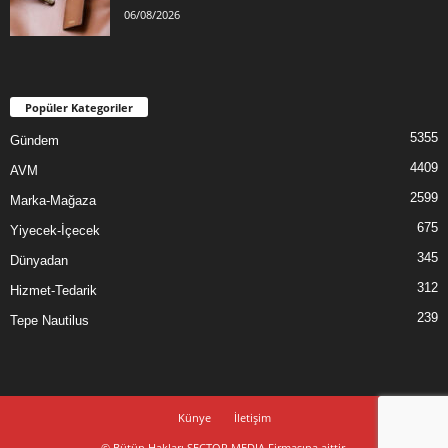
06/08/2026
Popüler Kategoriler
5355
Gündem
4409
AVM
2599
Marka-Mağaza
675
Yiyecek-İçecek
345
Dünyadan
312
Hizmet-Tedarik
239
Tepe Nautilus
Künye
İletişim
© Bütün Hakları SECTOR MEDIA Firmasına aittir.