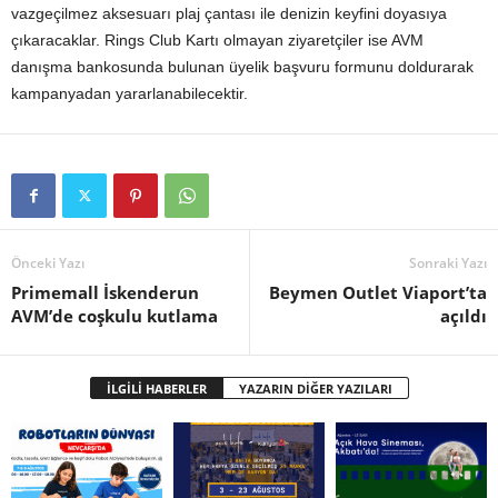
vazgeçilmez aksesuarı plaj çantası ile denizin keyfini doyasıya
çıkaracaklar. Rings Club Kartı olmayan ziyaretçiler ise AVM
danışma bankosunda bulunan üyelik başvuru formunu doldurarak
kampanyadan yararlanabilecektir.
Önceki Yazı
Sonraki Yazı
Primemall İskenderun
Beymen Outlet Viaport’ta
AVM’de coşkulu kutlama
açıldı
İLGİLİ HABERLER
YAZARIN DİĞER YAZILARI