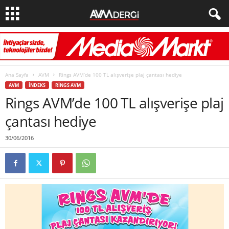
Ana Sayfa
AVM
Rings AVM’de 100 TL alışverişe plaj çantası hediye
AVM
İNDEKS
RINGS AVM
Rings AVM’de 100 TL alışverişe plaj
çantası hediye
30/06/2016