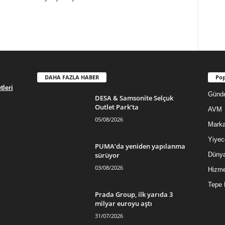
DAHA FAZLA HABER
Pop
leri
Günd
DESA & Samsonite Selçuk
Outlet Park’ta
AVM
05/08/2026
Mark
Yiyec
PUMA’da yeniden yapılanma
sürüyor
Düny
03/08/2026
Hizme
Tepe 
Prada Group, ilk yarıda 3
milyar euroyu aştı
31/07/2026