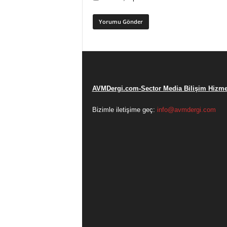
AVMDergi.com-Sector Media Bilişim Hizmet
Bizimle iletişime geç:
info@avmdergi.com