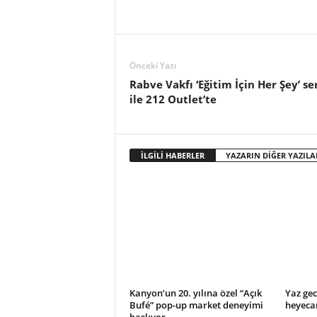
o
r
t
a
l
Önceki Yazı
ı
Rabve Vakfı ‘Eğitim İçin Her Şey’ ser
ile 212 Outlet’te
İLGİLİ HABERLER
YAZARIN DİĞER YAZILA
Kanyon’un 20. yılına özel “Açık
Yaz gec
Bufé” pop-up market deneyimi
heyeca