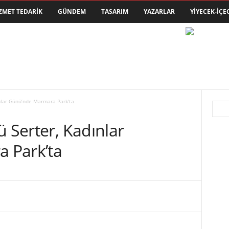
ZMET TEDARIK
GÜNDEM
TASARIM
YAZARLAR
YIYECEK-İÇE
ınlar Günü’nde Marmara Park’ta
ü Serter, Kadınlar
 Park’ta