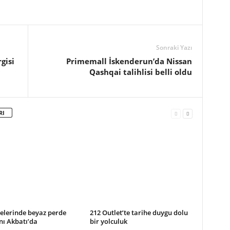
Sonraki Yazı
gisi
Primemall İskenderun’da Nissan
Qashqai talihlisi belli oldu
RI
elerinde beyaz perde
212 Outlet’te tarihe duygu dolu
nı Akbatı’da
bir yolculuk