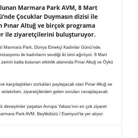
ulunan Marmara Park AVM, 8 Mart
’nde Çocuklar Duymasın dizisi ile
n Pınar Altuğ ve birçok programa
ile ziyaretçilerini buluşturuyor.
rkezi Marmara Park, Dünya Emekçi Kadınlar Günü’nde,
syonu ile kadınların sevdiği iki ismi ağırlıyor. 8 Mart
zemin katta bulunan etkinlik alanında Pınar Altuğ ve Öykü
 ve karşılaştıkları zorlukları paylaşacak olan Pınar Altuğ ve
anlatırken, ziyaretçilerden gelen soruları cevaplayacak.
arklı deneyimler yaşatan Avrupa Yakası’nın en çok ziyaret
Marmara Park AVM, Beylikdüzü / Esenyurt’ta yer alıyor.