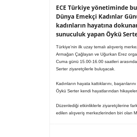
n
ECE Türkiye yönetiminde b
A
Dünya Emekçi Kadınlar Günü
V
M
kadınların hayatına dokuna
v
sunuculuk yapan Öykü Serter 
e
P
Türkiye’nin ilk uzay temalı alışveriş me
e
Armağan Çağlayan ve Uğurkan Erez organiza
r
Cuma günü 15.00-16.00 saatleri arasında 
a
k
Serter ziyaretçilerle buluşacak.
e
n
Kadınların hayata kattıklarını, başarılarını
d
Öykü Serter kendi hayatlarından hikayeler 
e
H
Düzenlediği etkinliklerle ziyaretçilerine f
a
edilen alışveriş merkezlerinden biri olan 
b
e
r
P