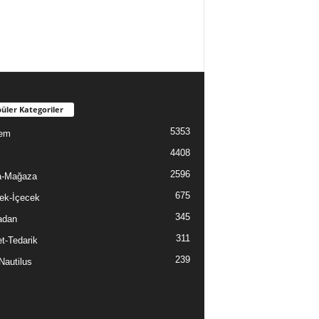
üler Kategoriler
5353
em
4408
2596
a-Mağaza
675
ek-İçecek
345
adan
311
t-Tedarik
239
Nautilus