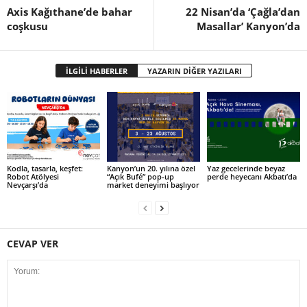
Axis Kağıthane’de bahar
22 Nisan’da ‘Çağla’dan
coşkusu
Masallar’ Kanyon’da
İLGİLİ HABERLER
YAZARIN DİĞER YAZILARI
Kodla, tasarla, keşfet:
Kanyon’un 20. yılına özel
Yaz gecelerinde beyaz
Robot Atölyesi
“Açık Bufé” pop-up
perde heyecanı Akbatı’da
Nevçarşı’da
market deneyimi başlıyor
CEVAP VER