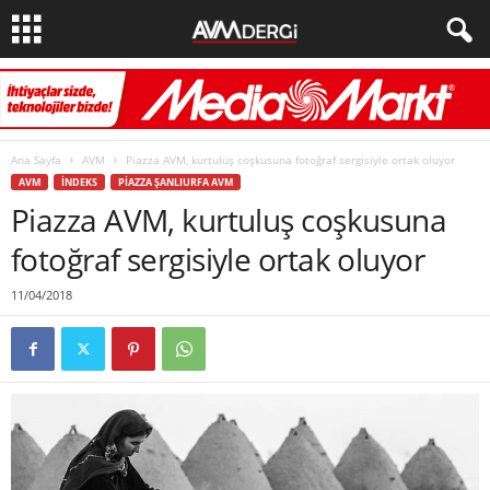
Ana Sayfa
AVM
Piazza AVM, kurtuluş coşkusuna fotoğraf sergisiyle ortak oluyor
AVM
İNDEKS
PIAZZA ŞANLIURFA AVM
Piazza AVM, kurtuluş coşkusuna
fotoğraf sergisiyle ortak oluyor
11/04/2018