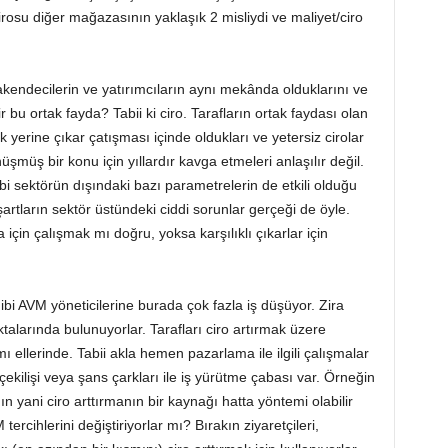
rosu diğer mağazasının yaklaşık 2 misliydi ve maliyet/ciro
endecilerin ve yatırımcıların aynı mekânda olduklarını ve
 bu ortak fayda? Tabii ki ciro. Tarafların ortak faydası olan
rine çıkar çatışması içinde oldukları ve yetersiz cirolar
şmüş bir konu için yıllardır kavga etmeleri anlaşılır değil.
bi sektörün dışındaki bazı parametrelerin de etkili olduğu
tların sektör üstündeki ciddi sorunlar gerçeği de öyle.
 için çalışmak mı doğru, yoksa karşılıklı çıkarlar için
bi AVM yöneticilerine burada çok fazla iş düşüyor. Zira
talarında bulunuyorlar. Tarafları ciro artırmak üzere
 ellerinde. Tabii akla hemen pazarlama ile ilgili çalışmalar
çekilişi veya şans çarkları ile iş yürütme çabası var. Örneğin
nın yani ciro arttırmanın bir kaynağı hatta yöntemi olabilir
 tercihlerini değiştiriyorlar mı? Bırakın ziyaretçileri,