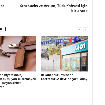
kor
Starbucks ve Arzum, Türk Kahvesi için
bir arada
RI
an biyoteknoloji
Rekabet Kurumu’ndan
ı: 40 milyon TL sermayeli
CarrefourSA devrine şartlı onay
ikasyon şirketi
yor