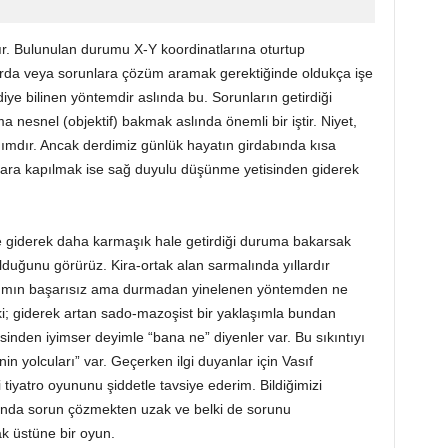
ır. Bulunulan durumu X-Y koordinatlarına oturtup
arda veya sorunlara çözüm aramak gerektiğinde oldukça işe
ye bilinen yöntemdir aslında bu. Sorunların getirdiği
 nesnel (objektif) bakmak aslında önemli bir iştir. Niyet,
ımdır. Ancak derdimiz günlük hayatın girdabında kısa
lara kapılmak ise sağ duyulu düşünme yetisinden giderek
ve giderek daha karmaşık hale getirdiği duruma bakarsak
olduğunu görürüz. Kira-ortak alan sarmalında yıllardır
aşımın başarısız ama durmadan yinelenen yöntemden ne
i; giderek artan sado-mazoşist bir yaklaşımla bundan
sinden iyimser deyimle “bana ne” diyenler var. Bu sıkıntıyı
 yolcuları” var. Geçerken ilgi duyanlar için Vasıf
tiyatro oyununu şiddetle tavsiye ederim. Bildiğimizi
lında sorun çözmekten uzak ve belki de sorunu
k üstüne bir oyun.