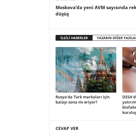
Moskova’da yeni AVM sayısında re
düşüş
İLGİLİ HABERLER
YAZARIN DİĞER YAZILA
Rusya’da Türk markaları için
DESA’d
balayı sona mı eriyor?
yatırım
biofabr
kurulu
CEVAP VER