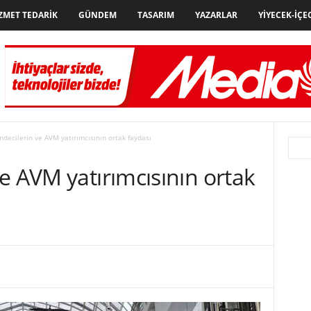
ZMET TEDARIK
GÜNDEM
TASARIM
YAZARLAR
YIYECEK-İÇE
decilerin ve AVM yatırımcısının ortak faydası
e AVM yatırımcısının ortak