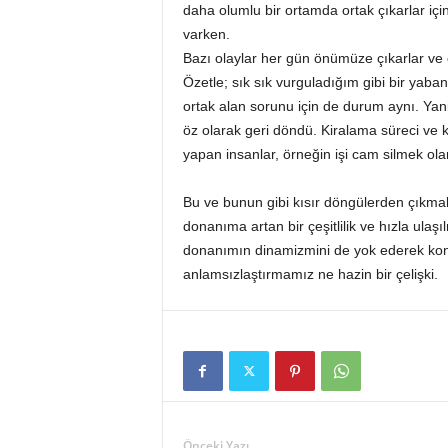
daha olumlu bir ortamda ortak çıkarlar için
varken.
Bazı olaylar her gün önümüze çıkarlar ve o
Özetle; sık sık vurguladığım gibi bir yaba
ortak alan sorunu için de durum aynı. Yani 
öz olarak geri döndü. Kiralama süreci ve 
yapan insanlar, örneğin işi cam silmek ola
Bu ve bunun gibi kısır döngülerden çıkmak
donanıma artan bir çeşitlilik ve hızla ulaş
donanımın dinamizmini de yok ederek kon
anlamsızlaştırmamız ne hazin bir çelişki.
Önceki Yazı