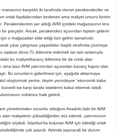
 masasının karşılıklı iki tarafında oturan perakendeciler ve
ın ortak faydalarından beslenen ama maliyet unsuru birinin
ir. Perakendecinin yer aldığı AVM içindeki mağazasının kira
e bir parçadır. Ancak, perakendeci açısından toplam giderin
 için o mağazadan elde ettiği tüm gelirin tamamıdır.
 olarak çıkar çatışması yaşadıkları başlık etrafında çözmeye
yu sadece döviz-TL ikilemine indirmek ise tam anlamıyla
ndaki bu maliyet/kazanç ikilemine bir de ortak alan
nen ama bazı AVM yatırımcıları açısından kazanç kapısı olan
ştı. Bu sorunların giderilmesi için, aşağıda aktarmaya
 akıl oluşturmak yerine, deyim yerindeyse “ekonomik kaba
vvetli ise karşı tarafa isteklerini kabul ettirmek istedi.
ulunmasını imkânsız hale getirdi.
önem yönetiminden sorumlu olduğum Anadolu’daki bir AVM
 alan maliyetinin yüksekliğinden söz ederek, yatırımcının
iğini söyledi. İstanbul’da bulunan AVM için ödediği ortak
söylediğimde çok şaşırdı. Aslında şaşıracak bir durum