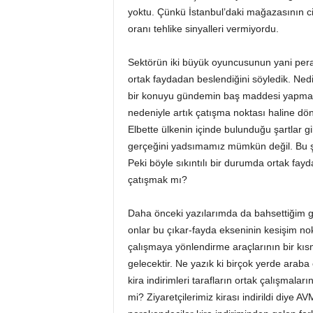
yoktu. Çünkü İstanbul’daki mağazasının ci
oranı tehlike sinyalleri vermiyordu.
Sektörün iki büyük oyuncusunun yani perak
ortak faydadan beslendiğini söyledik. Nedir
bir konuyu gündemin baş maddesi yapmak ye
nedeniyle artık çatışma noktası haline dönü
Elbette ülkenin içinde bulunduğu şartlar gi
gerçeğini yadsımamız mümkün değil. Bu şar
Peki böyle sıkıntılı bir durumda ortak fayda
çatışmak mı?
Daha önceki yazılarımda da bahsettiğim gi
onlar bu çıkar-fayda ekseninin kesişim nok
çalışmaya yönlendirme araçlarının bir kısmı
gelecektir. Ne yazık ki birçok yerde araba 
kira indirimleri tarafların ortak çalışmaları
mi? Ziyaretçilerimiz kirası indirildi diye AVM