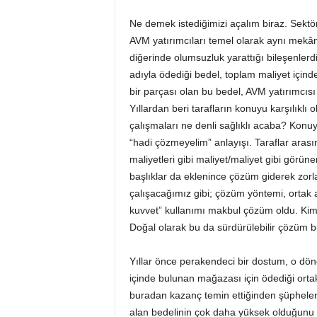
Ne demek istediğimizi açalım biraz. Sektör
AVM yatırımcıları temel olarak aynı mekân
diğerinde olumsuzluk yarattığı bileşenlerd
adıyla ödediği bedel, toplam maliyet içind
bir parçası olan bu bedel, AVM yatırımcısı
Yıllardan beri tarafların konuyu karşılıklı
çalışmaları ne denli sağlıklı acaba? Konu
“hadi çözmeyelim” anlayışı. Taraflar arası
maliyetleri gibi maliyet/maliyet gibi görü
başlıklar da eklenince çözüm giderek zorla
çalışacağımız gibi; çözüm yöntemi, ortak
kuvvet” kullanımı makbul çözüm oldu. Kim ku
Doğal olarak bu da sürdürülebilir çözüm b
Yıllar önce perakendeci bir dostum, o d
içinde bulunan mağazası için ödediği ortak
buradan kazanç temin ettiğinden şüphelend
alan bedelinin çok daha yüksek olduğunu 