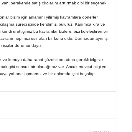
 yani perakende satış cirolarını arttırmak gibi bir seçenek
nlar bizim için anlamını yitirmiş kavramlara dönerler.
ncılaşma süreci içinde kendimizi buluruz. Kanımca kira ve
kendi ürettiğimiz bu kavramlar bizlere, bizi köleleştiren bir
kavramı hepimizi esir alan bir konu oldu. Durmadan aynı işi
n işçiler durumundayız.
 ve konuyu daha rahat çözebilme adına gerekli bilgi ve
ılmak gibi sonsuz bir olanağımız var. Ancak mevcut bilgi ve
uya yabancılaşmamız ve bir anlamda içini boşaltıp
Sonraki Yazı