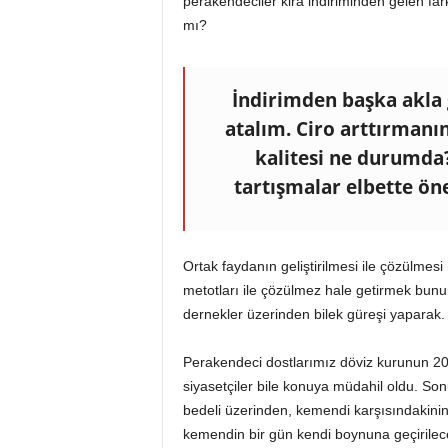
perakendeciler kira indiriminden gelen fark
mı?
İndirimden başka akla 
atalım. Ciro arttırman
kalitesi ne durumda? 
tartışmalar elbette ön
Ortak faydanın geliştirilmesi ile çözülmesi 
metotları ile çözülmez hale getirmek bunun
dernekler üzerinden bilek güreşi yaparak.
Perakendeci dostlarımız döviz kurunun 20
siyasetçiler bile konuya müdahil oldu. Son
bedeli üzerinden, kemendi karşısındakinin
kemendin bir gün kendi boynuna geçirilece