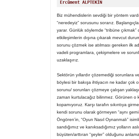
o
Ercüment ALPTEKİN
r
t
Biz mühendislerin sevdiği bir yöntem vard
a
“neredeyiz” sorusunu sorarız. Başlangıçl
l
yarar. Günlük söylemde “tribüne çıkmak” di
ı
etkileşimlerin dışına çıkarak mevcut duruma
sorunu çözmek ise atılması gereken ilk ad
vadeli programlara, çekişmelere ve sorun
uzaklaşırız.
Sektörün yıllardır çözemediği sorunlara 
böylesi bir bakışa ihtiyacın ne kadar çok 
sorunu/ sorunları çözmeye çalışan yakl
zaman kurtulacağız bilinmez. Görünen o k
kopamıyoruz. Karşı tarafın sıkıntıya girme
kendi sorunu olarak görmeyen “aynı geminin
Öngören’in, “Oyun Nasıl Oynanmalı” isimli 
sandığımız ve kanıksadığımız yolların as
büyüten/arttıran “şeyler” olduğunu anlama