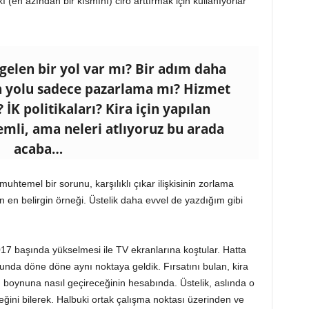
ı (en azından bir kısmını) ciro arttırmak için kullanıyorlar
gelen bir yol var mı? Bir adım daha
ın yolu sadece pazarlama mı? Hizmet
İK politikaları? Kira için yapılan
emli, ama neleri atlıyoruz bu arada
acaba…
muhtemel bir sorunu, karşılıklı çıkar ilişkisinin zorlama
 en belirgin örneği. Üstelik daha evvel de yazdığım gibi
17 başında yükselmesi ile TV ekranlarına koştular. Hatta
unda döne döne aynı noktaya geldik. Fırsatını bulan, kira
 boynuna nasıl geçireceğinin hesabında. Üstelik, aslında o
ğini bilerek. Halbuki ortak çalışma noktası üzerinden ve