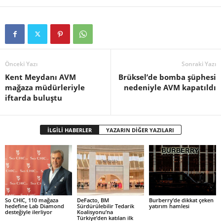
Önceki Yazı
Sonraki Yazı
Kent Meydanı AVM
Brüksel’de bomba şüphesi
mağaza müdürleriyle
nedeniyle AVM kapatıldı
iftarda buluştu
İLGİLİ HABERLER
YAZARIN DİĞER YAZILARI
So CHIC, 110 mağaza
DeFacto, BM
Burberry’de dikkat çeken
hedefine Lab Diamond
Sürdürülebilir Tedarik
yatırım hamlesi
desteğiyle ilerliyor
Koalisyonu’na
Türkiye’den katılan ilk