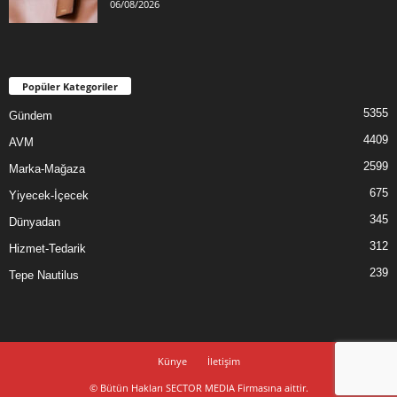
06/08/2026
Popüler Kategoriler
5355
Gündem
4409
AVM
2599
Marka-Mağaza
675
Yiyecek-İçecek
345
Dünyadan
312
Hizmet-Tedarik
239
Tepe Nautilus
Künye
İletişim
© Bütün Hakları SECTOR MEDIA Firmasına aittir.