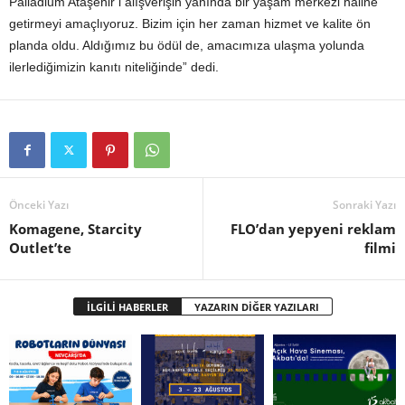
Palladium Ataşehir’i alışverişin yanında bir yaşam merkezi haline
getirmeyi amaçlıyoruz. Bizim için her zaman hizmet ve kalite ön
planda oldu. Aldığımız bu ödül de, amacımıza ulaşma yolunda
ilerlediğimizin kanıtı niteliğinde” dedi.
Önceki Yazı
Sonraki Yazı
Komagene, Starcity
FLO’dan yepyeni reklam
Outlet’te
filmi
İLGİLİ HABERLER
YAZARIN DİĞER YAZILARI