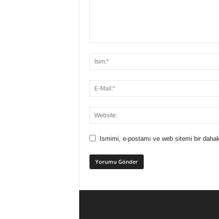
Ismimi, e-postamı ve web sitemi bir dahak