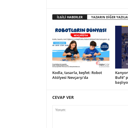
o
r
t
İLGİLİ HABERLER
YAZARIN DİĞER YAZILA
a
l
ı
Kodla, tasarla, keşfet: Robot
Kanyon’
Atölyesi Nevçarşı’da
Bufé” 
başlıyo
CEVAP VER