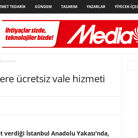
ZMET TEDARIK
GÜNDEM
TASARIM
YAZARLAR
YIYECEK-İÇE
ale hizmeti
re ücretsiz vale hizmeti
t verdiği İstanbul Anadolu Yakası’nda,