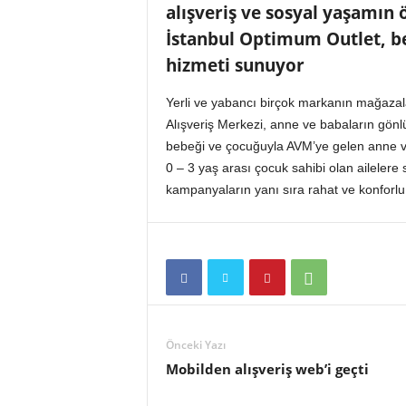
alışveriş ve sosyal yaşamın 
n
A
İstanbul Optimum Outlet, beb
V
hizmeti sunuyor
M
v
Yerli ve yabancı birçok markanın mağazal
e
Alışveriş Merkezi, anne ve babaların gönl
P
e
bebeği ve çocuğuyla AVM’ye gelen anne ve 
r
0 – 3 yaş arası çocuk sahibi olan ailelere 
a
kampanyaların yanı sıra rahat ve konforlu b
k
e
n
d
e
H
a
b
Önceki Yazı
e
Mobilden alışveriş web’i geçti
r
P