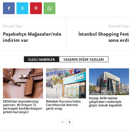
Önceki Yazı
Sonraki Yazı
Paşabahçe Mağazaları’nda
İstanbul Shopping Fest
indirim var
sona erdi
İLGİLİ HABERLER
YAZARIN DİĞER YAZILARI
Kızılay AVM tadilat
DESA’dan biyoteknoloji
Rekabet Kurumu’ndan
çalışmaları nedeniyle
yatırımı: 40 milyon TL
CarrefourSA devrine
geçici olarak kapatıldı
sermayeli biofabrikasyon
şartlı onay
şirketi kuruluyor