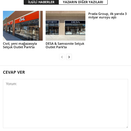
İLGİLİ HABERLER
YAZARIN DİĞER YAZILARI
Prada Group, ilk yarıda 3
milyar euroyu aştı
Civil, yeni mağazasıyla
DESA & Samsonite Selçuk
Selçuk Outlet Park’ta
Outlet Park’ta
CEVAP VER