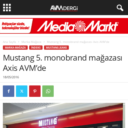
Ana Sayfa
Marka-Mağaza
Mustang 5. monobrand mağazası Axis AVM’de
MARKA-MAĞAZA
İNDEKS
MUSTANG JEANS
Mustang 5. monobrand mağazası
Axis AVM’de
18/05/2016