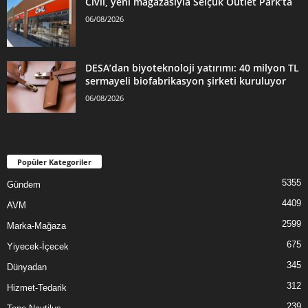
Civil, yeni mağazasıyla Selçuk Outlet Park’ta
06/08/2026
DESA’dan biyoteknoloji yatırımı: 40 milyon TL
sermayeli biofabrikasyon şirketi kuruluyor
06/08/2026
Popüler Kategoriler
5355
Gündem
4409
AVM
2599
Marka-Mağaza
675
Yiyecek-İçecek
345
Dünyadan
312
Hizmet-Tedarik
239