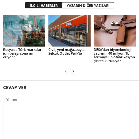
İLGİLİ HABERLER
YAZARIN DİĞER YAZILARI
Rusya’da Türk markaları
Civil, yeni mağazasıyla
DESA’dan biyoteknoloji
için balayı sona mı
Selçuk Outlet Park’ta
yatırımı: 40 milyon TL
eriyor?
sermayeli biofabrikasyon
şirketi kuruluyor
CEVAP VER