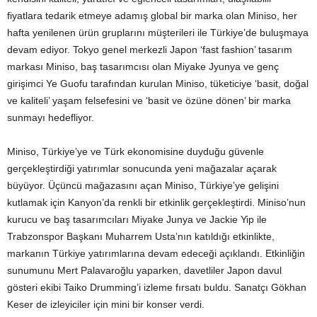
fiyatlara tedarik etmeye adamış global bir marka olan Miniso, her
hafta yenilenen ürün gruplarını müşterileri ile Türkiye’de buluşmaya
devam ediyor. Tokyo genel merkezli Japon ‘fast fashion’ tasarım
markası Miniso, baş tasarımcısı olan Miyake Jyunya ve genç
girişimci Ye Guofu tarafından kurulan Miniso, tüketiciye ‘basit, doğal
ve kaliteli’ yaşam felsefesini ve ‘basit ve özüne dönen’ bir marka
sunmayı hedefliyor.
Miniso, Türkiye’ye ve Türk ekonomisine duyduğu güvenle
gerçekleştirdiği yatırımlar sonucunda yeni mağazalar açarak
büyüyor. Üçüncü mağazasını açan Miniso, Türkiye’ye gelişini
kutlamak için Kanyon’da renkli bir etkinlik gerçekleştirdi. Miniso’nun
kurucu ve baş tasarımcıları Miyake Junya ve Jackie Yip ile
Trabzonspor Başkanı Muharrem Usta’nın katıldığı etkinlikte,
markanın Türkiye yatırımlarına devam edeceği açıklandı. Etkinliğin
sunumunu Mert Palavaroğlu yaparken, davetliler Japon davul
gösteri ekibi Taiko Drumming’i izleme fırsatı buldu. Sanatçı Gökhan
Keser de izleyiciler için mini bir konser verdi.