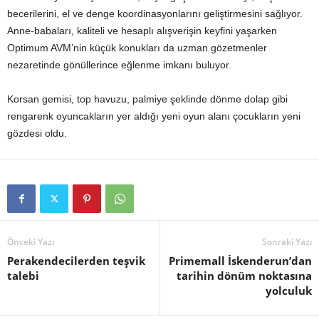
becerilerini, el ve denge koordinasyonlarını geliştirmesini sağlıyor.
Anne-babaları, kaliteli ve hesaplı alışverişin keyfini yaşarken
Optimum AVM’nin küçük konukları da uzman gözetmenler
nezaretinde gönüllerince eğlenme imkanı buluyor.
Korsan gemisi, top havuzu, palmiye şeklinde dönme dolap gibi
rengarenk oyuncakların yer aldığı yeni oyun alanı çocukların yeni
gözdesi oldu.
Önceki Yazı
Sonraki Yazı
Perakendecilerden teşvik
Primemall İskenderun’dan
talebi
tarihin dönüm noktasına
yolculuk