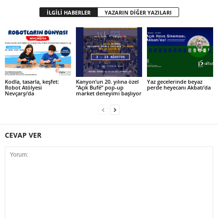
İLGİLİ HABERLER
YAZARIN DİĞER YAZILARI
Kodla, tasarla, keşfet:
Kanyon’un 20. yılına özel
Yaz gecelerinde beyaz
Robot Atölyesi
“Açık Bufé” pop-up
perde heyecanı Akbatı’da
Nevçarşı’da
market deneyimi başlıyor
CEVAP VER