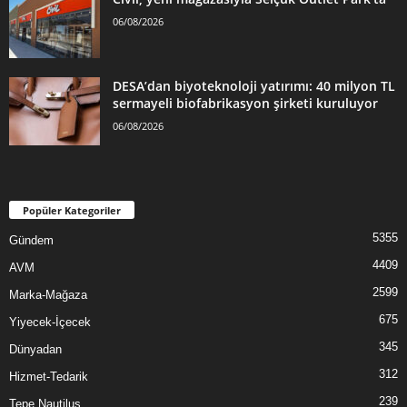
06/08/2026
DESA’dan biyoteknoloji yatırımı: 40 milyon TL
sermayeli biofabrikasyon şirketi kuruluyor
06/08/2026
Popüler Kategoriler
5355
Gündem
4409
AVM
2599
Marka-Mağaza
675
Yiyecek-İçecek
345
Dünyadan
312
Hizmet-Tedarik
239
Tepe Nautilus