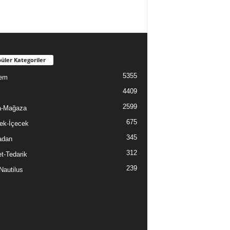
üler Kategoriler
5355
em
4409
2599
a-Mağaza
675
ek-İçecek
345
adan
312
t-Tedarik
239
Nautilus