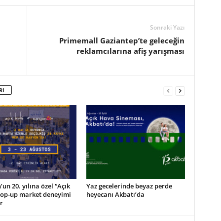
Sonraki Yazı
Primemall Gaziantep’te geleceğin
reklamcılarına afiş yarışması
RI
un 20. yılına özel “Açık
Yaz gecelerinde beyaz perde
pop-up market deneyimi
heyecanı Akbatı’da
r