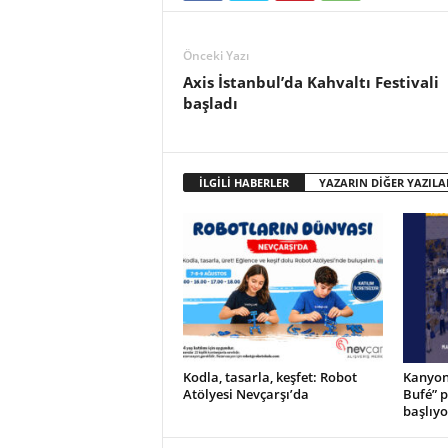
Önceki Yazı
Axis İstanbul’da Kahvaltı Festivali
başladı
İLGİLİ HABERLER
YAZARIN DİĞER YAZILA
Kodla, tasarla, keşfet: Robot
Kanyon’
Atölyesi Nevçarşı’da
Bufé” 
başlıyo