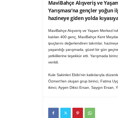
MaviBahçe Alışveriş ve Yaşa
o
r
Yarışması’na gençler yoğun il
t
hazineye giden yolda kıyasıya
a
l
ı
MaviBahçe Alışveriş ve Yaşam Merkezi’nd
katılan 400 genç, MaviBahçe Kent Meydanı’
ipuçlarını değerlendiren takımlar, haziney
yaşandığı yarışmada, güzel bir gün geçire
yetkililerine teşekkür etti. Yarışmada birin
verildi.
Kule Sakinleri Ekibi’nin katkılarıyla düz
Özmert’ten oluşan grup birinci, Fatma Uy
ikinci, Ayşen Dikici Ersan, Saygın Ersan,