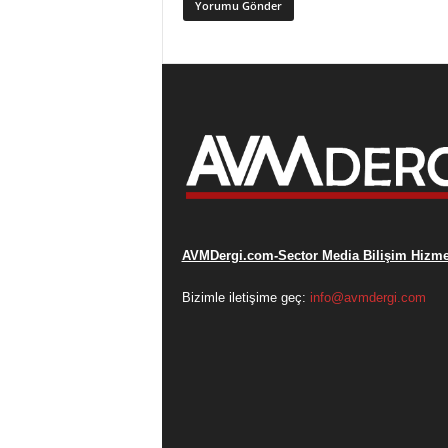
AVMDergi.com-Sector Media Bilişim Hizmet
Bizimle iletişime geç:
info@avmdergi.com