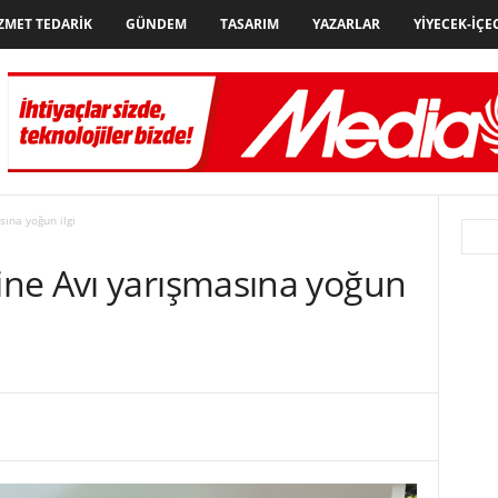
ZMET TEDARIK
GÜNDEM
TASARIM
YAZARLAR
YIYECEK-İÇE
ına yoğun ilgi
ne Avı yarışmasına yoğun