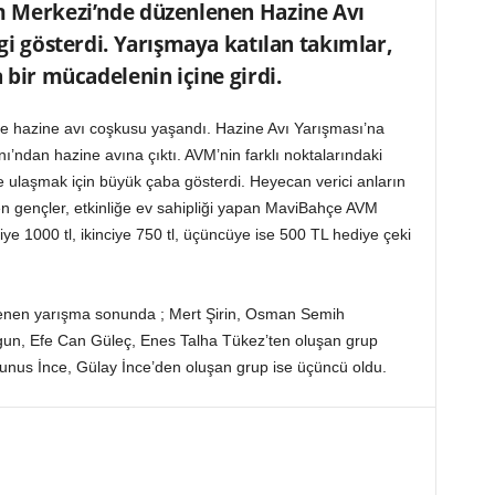
m Merkezi’nde düzenlenen Hazine Avı
gi gösterdi. Yarışmaya katılan takımlar,
 bir mücadelenin içine girdi.
e hazine avı coşkusu yaşandı. Hazine Avı Yarışması’na
ndan hazine avına çıktı. AVM’nin farklı noktalarındaki
e ulaşmak için büyük çaba gösterdi. Heyecan verici anların
n gençler, etkinliğe ev sahipliği yapan MaviBahçe AVM
ciye 1000 tl, ikinciye 750 tl, üçüncüye ise 500 TL hediye çeki
enlenen yarışma sonunda ; Mert Şirin, Osman Semih
gun, Efe Can Güleç, Enes Talha Tükez’ten oluşan grup
 Yunus İnce, Gülay İnce’den oluşan grup ise üçüncü oldu.