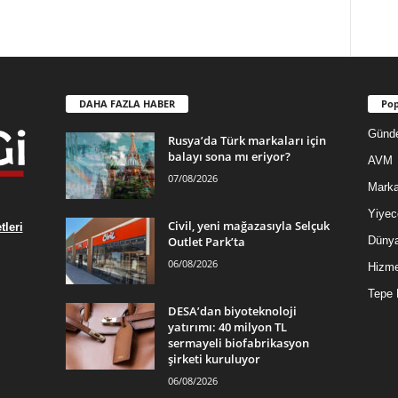
DAHA FAZLA HABER
Pop
Günd
Rusya’da Türk markaları için
balayı sona mı eriyor?
AVM
07/08/2026
Mark
Yiyec
Civil, yeni mağazasıyla Selçuk
leri
Outlet Park’ta
Düny
06/08/2026
Hizme
Tepe 
DESA’dan biyoteknoloji
yatırımı: 40 milyon TL
sermayeli biofabrikasyon
şirketi kuruluyor
06/08/2026