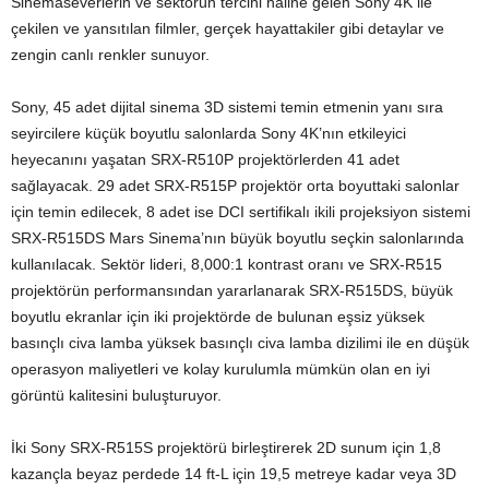
Sinemaseverlerin ve sektörün tercihi haline gelen Sony 4K ile
çekilen ve yansıtılan filmler, gerçek hayattakiler gibi detaylar ve
zengin canlı renkler sunuyor.
Sony, 45 adet dijital sinema 3D sistemi temin etmenin yanı sıra
seyircilere küçük boyutlu salonlarda Sony 4K’nın etkileyici
heyecanını yaşatan SRX-R510P projektörlerden 41 adet
sağlayacak. 29 adet SRX-R515P projektör orta boyuttaki salonlar
için temin edilecek, 8 adet ise DCI sertifikalı ikili projeksiyon sistemi
SRX-R515DS Mars Sinema’nın büyük boyutlu seçkin salonlarında
kullanılacak. Sektör lideri, 8,000:1 kontrast oranı ve SRX-R515
projektörün performansından yararlanarak SRX-R515DS, büyük
boyutlu ekranlar için iki projektörde de bulunan eşsiz yüksek
basınçlı civa lamba yüksek basınçlı civa lamba dizilimi ile en düşük
operasyon maliyetleri ve kolay kurulumla mümkün olan en iyi
görüntü kalitesini buluşturuyor.
İki Sony SRX-R515S projektörü birleştirerek 2D sunum için 1,8
kazançla beyaz perdede 14 ft-L için 19,5 metreye kadar veya 3D