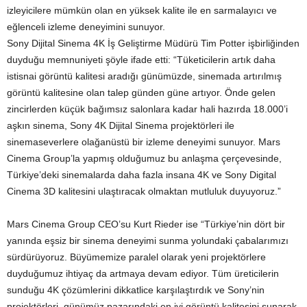
izleyicilere mümkün olan en yüksek kalite ile en sarmalayıcı ve
eğlenceli izleme deneyimini sunuyor.
Sony Dijital Sinema 4K İş Geliştirme Müdürü Tim Potter işbirliğinden
duyduğu memnuniyeti şöyle ifade etti: “Tüketicilerin artık daha
istisnai görüntü kalitesi aradığı günümüzde, sinemada artırılmış
görüntü kalitesine olan talep günden güne artıyor. Önde gelen
zincirlerden küçük bağımsız salonlara kadar hali hazırda 18.000’i
aşkın sinema, Sony 4K Dijital Sinema projektörleri ile
sinemaseverlere olağanüstü bir izleme deneyimi sunuyor. Mars
Cinema Group’la yapmış olduğumuz bu anlaşma çerçevesinde,
Türkiye’deki sinemalarda daha fazla insana 4K ve Sony Digital
Cinema 3D kalitesini ulaştıracak olmaktan mutluluk duyuyoruz.”
Mars Cinema Group CEO’su Kurt Rieder ise “Türkiye’nin dört bir
yanında eşsiz bir sinema deneyimi sunma yolundaki çabalarımızı
sürdürüyoruz. Büyümemize paralel olarak yeni projektörlere
duyduğumuz ihtiyaç da artmaya devam ediyor. Tüm üreticilerin
sunduğu 4K çözümlerini dikkatlice karşılaştırdık ve Sony’nin
projektörleri, günümüz pazarındaki en iyi görüntü kalitesini sunarak