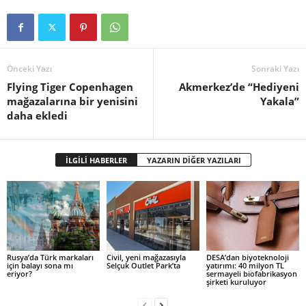
Önceki Yazı
Sonraki Yazı
Flying Tiger Copenhagen
Akmerkez’de “Hediyeni
mağazalarına bir yenisini
Yakala”
daha ekledi
İLGİLİ HABERLER
YAZARIN DİĞER YAZILARI
Rusya’da Türk markaları
Civil, yeni mağazasıyla
DESA’dan biyoteknoloji
için balayı sona mı
Selçuk Outlet Park’ta
yatırımı: 40 milyon TL
eriyor?
sermayeli biofabrikasyon
şirketi kuruluyor