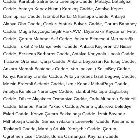
Cadde, Karabük Safranbolu Esentepe Cadde, Malatya Battalgazi
Cadde, Antalya Kepez Hüsnü Karakaş Cadde, Antalya Kepez
Dumlupınar Cadde, İstanbul Kartal Orhantepe Cadde, Antalya
Alanya Oba Cadde, Çankırı Atatürk Bulvarı Cadde, Çorum Bahabey
Cadde, Muğla Köyceğiz Sığılı Park AVM, Diyarbakır Kayapınar Fırat
Cadde, Çorum Mehmet Akif Cadde, Ankara Etimesgut Mermeroğlu
Cadde, Tokat Zile Bahçelievler Cadde, Ankara Keçiören 23 Nisan
Cadde, Erzincan Barbaros Cadde, Antalya Konyaaltı Uncalı Cadde,
Trabzon Ortahisar Çarşı Cadde, Ankara Beypazarı Kurtuluş Cadde,
Ankara Mamak Bostancık Cadde, Van İpekyolu SelimBey Cadde,
Konya Karatay Erenler Cadde, Antalya Kepez İzzet Begoviç Cadde,
Mersin Erdemli Akdeniz Cadde, İzmir Konak MithatPaşa Cadde,
Antalya Kumluca Narenciye Cadde, İstanbul Maltepe Bağlarbaşı
Cadde, Düzce Akçakoca Osmaniye Cadde, Ordu Altınordu Şahincili
Cadde, İstanbul Kartal Yakacık Cadde, Adana Çukurova Belediye
Evleri Cadde, Konya Çumra Bakkalbaşı Cadde, İzmir Bayındır
Mithatpaşa Cadde, Samsun Atakum Esenevler Cadde, Kastamonu
Taşköprü Cadde, Mardin Artuklu Yenişehir Cadde, Çorum
Öğretmen Liseli Cadde, Bursa Osmangazi Kayıhan Cadde,