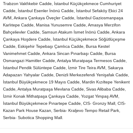
Trabzon Vakfıkebir Cadde, İstanbul Küçükçekmece Cumhuriyet
Cadde, İstanbul Esenler İnönü Cadde, İstanbul Sefaköy Ekici 24
AVM, Ankara Çankaya Öveçler Cadde, İstanbul Gaziosmanpaşa
Karlıtepe Cadde, Manisa Yunusemre Cadde, Amasya Merzifon
Bahçelievler Cadde, Samsun Atakum İsmet İnönü Cadde, Ankara
Çankaya Hoşdere Cadde, İstanbul Küçükçekmece Söğütlüçeşme
Cadde, Eskişehir Tepebaşı Çamlıca Cadde, Bursa Kestel
Vanimehmet Cadde, Ankara Sincan Pınarbaşı Cadde, Bursa
Osmangazi Hamitler Cadde, Antalya Muratpaşa Termesos Cadde,
İstanbul Pendik Sülüntepe Cadde, İzmir Tire Teira AVM, Sakarya
Adapazarı Yahyalar Cadde, Denizli Merkezefendi Yenişafak Cadde,
İstanbul Büyükçekmece 19 Mayıs Cadde, Mardin Kızıltepe Yenikent
Cadde, Antalya Muratpaşa Mevlana Cadde, Sivas Alibaba Cadde,
İzmir Konak Mithatpaşa Çankaya Cadde, Yozgat Yimpaş AVM,
İstanbul Büyükçekmece Pınartepe Cadde, CIS- Gronzy Mall, CIS-
Kazan Park House Kazan, Serbia- Kraljevo Tempo Retail Park,
Serbia- Subotica Shopping Mall.