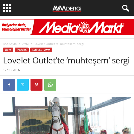
Ana Sayfa
AVM
Lovelet Outlet’te ‘muhteşem’ sergi
AVM
İNDEKS
LOVELET AVM
Lovelet Outlet’te ‘muhteşem’ sergi
17/10/2016