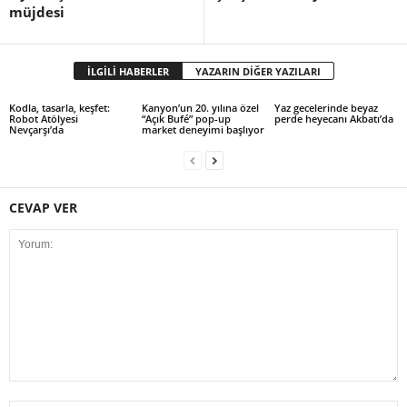
müjdesi
İLGİLİ HABERLER
YAZARIN DİĞER YAZILARI
Kodla, tasarla, keşfet:
Kanyon’un 20. yılına özel
Yaz gecelerinde beyaz
Robot Atölyesi
“Açık Bufé” pop-up
perde heyecanı Akbatı’da
Nevçarşı’da
market deneyimi başlıyor
CEVAP VER