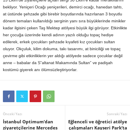
15 Ekim’de ziyaretçilere açılan sergi 30 Ekim’e kadar meraklılarını
bekliyor. Yeniçeri Ocağı yeniçerileri, demirci ocağı, hanedan tahtı,
at üstünde şehzade gibi birebir boyutlarında hazırlanan 3 boyutlu
dönem temaları kullanıldığı serginin yanı sıra büyüklerinde minikler
kadar ilgisini çeken Taş Mektep atölyesi büyük ilgi görüyor. Etkinlikte
her çocuğa üzerinde kendi adının yazılı olduğu topaç hediye
edilerek, erkek çocukları şehzade kıyafeti kız çocukları sultan
oluyor. Okçuluk, kilim dokuma, takı tasarımı, at biniciliği ve topaç
çevirme gibi etkinliklerin yer aldığı atölyede sadece çocuklar değil
anne – babalar da S”altanat Makamında Sultan” ve padişah
kostümü giyerek anı ölümsüzleştiriyorlar.
Önceki Yazı
Sonraki Yazı
İstanbul Optimum’dan
Eğlenceli ve öğretici atölye
ziyaretçilerine Mercedes
çalışmaları Kayseri Park’ta