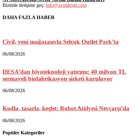
Bizimle iletişime geç:
info@avmdergi.com
DAHA FAZLA HABER
Civil, yeni mağazasıyla Selçuk Outlet Park’ta
06/08/2026
DESA’dan biyoteknoloji yatırımı: 40 milyon TL
sermayeli biofabrikasyon şirketi kuruluyor
06/08/2026
Kodla, tasarla, keşfet: Robot Atölyesi Nevçarşı’da
06/08/2026
Popüler Kategoriler