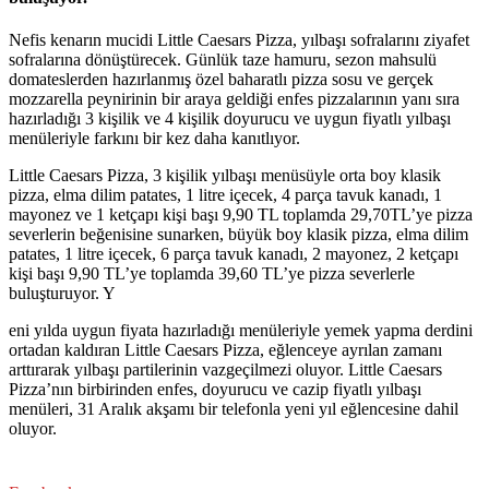
Nefis kenarın mucidi Little Caesars Pizza, yılbaşı sofralarını ziyafet
sofralarına dönüştürecek. Günlük taze hamuru, sezon mahsulü
domateslerden hazırlanmış özel baharatlı pizza sosu ve gerçek
mozzarella peynirinin bir araya geldiği enfes pizzalarının yanı sıra
hazırladığı 3 kişilik ve 4 kişilik doyurucu ve uygun fiyatlı yılbaşı
menüleriyle farkını bir kez daha kanıtlıyor.
Little Caesars Pizza, 3 kişilik yılbaşı menüsüyle orta boy klasik
pizza, elma dilim patates, 1 litre içecek, 4 parça tavuk kanadı, 1
mayonez ve 1 ketçapı kişi başı 9,90 TL toplamda 29,70TL’ye pizza
severlerin beğenisine sunarken, büyük boy klasik pizza, elma dilim
patates, 1 litre içecek, 6 parça tavuk kanadı, 2 mayonez, 2 ketçapı
kişi başı 9,90 TL’ye toplamda 39,60 TL’ye pizza severlerle
buluşturuyor. Y
eni yılda uygun fiyata hazırladığı menüleriyle yemek yapma derdini
ortadan kaldıran Little Caesars Pizza, eğlenceye ayrılan zamanı
arttırarak yılbaşı partilerinin vazgeçilmezi oluyor. Little Caesars
Pizza’nın birbirinden enfes, doyurucu ve cazip fiyatlı yılbaşı
menüleri, 31 Aralık akşamı bir telefonla yeni yıl eğlencesine dahil
oluyor.