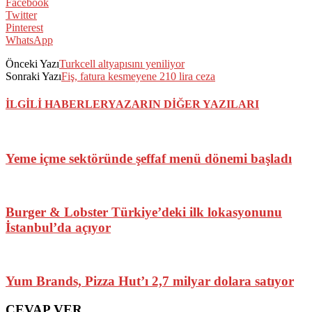
Facebook
Twitter
Pinterest
WhatsApp
Önceki Yazı
Turkcell altyapısını yeniliyor
Sonraki Yazı
Fiş, fatura kesmeyene 210 lira ceza
İLGİLİ HABERLER
YAZARIN DİĞER YAZILARI
Yeme içme sektöründe şeffaf menü dönemi başladı
Burger & Lobster Türkiye’deki ilk lokasyonunu
İstanbul’da açıyor
Yum Brands, Pizza Hut’ı 2,7 milyar dolara satıyor
CEVAP VER