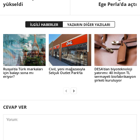
yükseldi
Ege Perla’da açtı
İLGİLİ HABERLER
YAZARIN DİĞER YAZILARI
Rusya’da Türk markaları
Civil, yeni mağazasıyla
DESA’dan biyoteknoloji
için balayı sona mı
Selçuk Outlet Park’ta
yatırımı: 40 milyon TL
eriyor?
sermayeli biofabrikasyon
şirketi kuruluyor
CEVAP VER