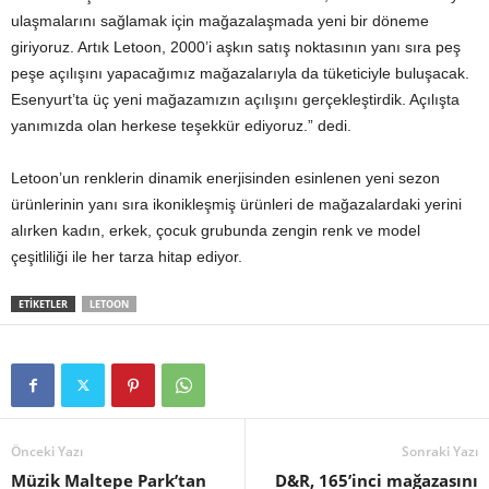
ulaşmalarını sağlamak için mağazalaşmada yeni bir döneme
giriyoruz. Artık Letoon, 2000’i aşkın satış noktasının yanı sıra peş
peşe açılışını yapacağımız mağazalarıyla da tüketiciyle buluşacak.
Esenyurt’ta üç yeni mağazamızın açılışını gerçekleştirdik. Açılışta
yanımızda olan herkese teşekkür ediyoruz.” dedi.
Letoon’un renklerin dinamik enerjisinden esinlenen yeni sezon
ürünlerinin yanı sıra ikonikleşmiş ürünleri de mağazalardaki yerini
alırken kadın, erkek, çocuk grubunda zengin renk ve model
çeşitliliği ile her tarza hitap ediyor.
ETİKETLER
LETOON
Önceki Yazı
Sonraki Yazı
Müzik Maltepe Park’tan
D&R, 165’inci mağazasını