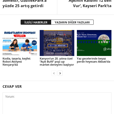
Sömestr, ÖzdilekPark’a
‘Aşkının Kalbini 12’den
yüzde 25 artış getirdi
Vur’, Kayseri Park’ta
İLGİLİ HABERLER
YAZARIN DİĞER YAZILARI
Kodla, tasarla, keşfet:
Kanyon’un 20. yılına özel
Yaz gecelerinde beyaz
Robot Atölyesi
“Açık Bufé” pop-up
perde heyecanı Akbatı’da
Nevçarşı’da
market deneyimi başlıyor
CEVAP VER