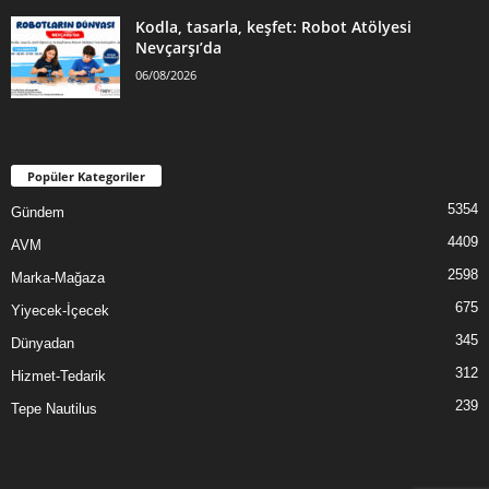
Kodla, tasarla, keşfet: Robot Atölyesi
Nevçarşı’da
06/08/2026
Popüler Kategoriler
5354
Gündem
4409
AVM
2598
Marka-Mağaza
675
Yiyecek-İçecek
345
Dünyadan
312
Hizmet-Tedarik
239
Tepe Nautilus