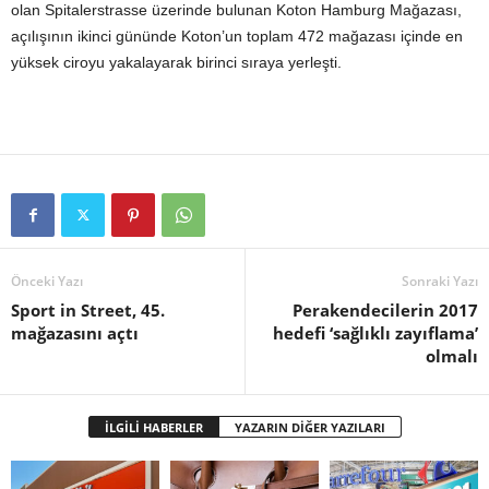
olan Spitalerstrasse üzerinde bulunan Koton Hamburg Mağazası,
açılışının ikinci gününde Koton’un toplam 472 mağazası içinde en
yüksek ciroyu yakalayarak birinci sıraya yerleşti.
Önceki Yazı
Sonraki Yazı
Sport in Street, 45.
Perakendecilerin 2017
mağazasını açtı
hedefi ‘sağlıklı zayıflama’
olmalı
İLGİLİ HABERLER
YAZARIN DİĞER YAZILARI