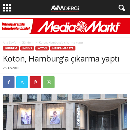
Ana Sayfa
Gündem
Koton, Hamburg’a çıkarma yaptı
GÜNDEM
İNDEKS
KOTON
MARKA-MAĞAZA
Koton, Hamburg’a çıkarma yaptı
28/12/2016