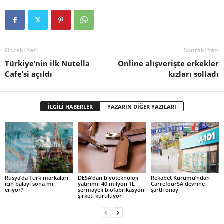
Önceki Yazı
Sonraki Yazı
Türkiye’nin ilk Nutella
Online alışverişte erkekler
Cafe’si açıldı
kızları solladı
İLGİLİ HABERLER
YAZARIN DİĞER YAZILARI
Rusya’da Türk markaları
DESA’dan biyoteknoloji
Rekabet Kurumu’ndan
için balayı sona mı
yatırımı: 40 milyon TL
CarrefourSA devrine
eriyor?
sermayeli biofabrikasyon
şartlı onay
şirketi kuruluyor