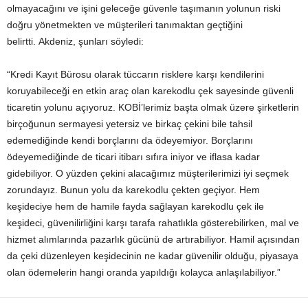
olmayacağını ve işini geleceğe güvenle taşımanın yolunun riski
doğru yönetmekten ve müşterileri tanımaktan geçtiğini
belirtti. Akdeniz, şunları söyledi:
“Kredi Kayıt Bürosu olarak tüccarın risklere karşı kendilerini
koruyabileceği en etkin araç olan karekodlu çek sayesinde güvenli
ticaretin yolunu açıyoruz. KOBİ’lerimiz başta olmak üzere şirketlerin
birçoğunun sermayesi yetersiz ve birkaç çekini bile tahsil
edemediğinde kendi borçlarını da ödeyemiyor. Borçlarını
ödeyemediğinde de ticari itibarı sıfıra iniyor ve iflasa kadar
gidebiliyor. O yüzden çekini alacağımız müşterilerimizi iyi seçmek
zorundayız. Bunun yolu da karekodlu çekten geçiyor. Hem
keşideciye hem de hamile fayda sağlayan karekodlu çek ile
keşideci, güvenilirliğini karşı tarafa rahatlıkla gösterebilirken, mal ve
hizmet alımlarında pazarlık gücünü de artırabiliyor. Hamil açısından
da çeki düzenleyen keşidecinin ne kadar güvenilir olduğu, piyasaya
olan ödemelerin hangi oranda yapıldığı kolayca anlaşılabiliyor.”