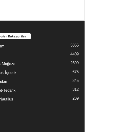
üler Kategoriler
5355
em
4409
2599
a-Mağaza
675
ek-İçecek
345
adan
312
t-Tedarik
239
Nautilus