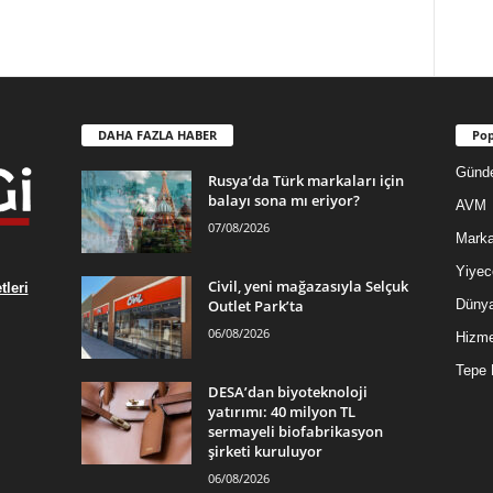
DAHA FAZLA HABER
Pop
Günd
Rusya’da Türk markaları için
balayı sona mı eriyor?
AVM
07/08/2026
Mark
Yiyec
Civil, yeni mağazasıyla Selçuk
leri
Outlet Park’ta
Düny
06/08/2026
Hizme
Tepe 
DESA’dan biyoteknoloji
yatırımı: 40 milyon TL
sermayeli biofabrikasyon
şirketi kuruluyor
06/08/2026