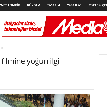
ZMET TEDARIK
GÜNDEM
TASARIM
YAZARLAR
YIYECEK-İÇE
lgi
filmine yoğun ilgi