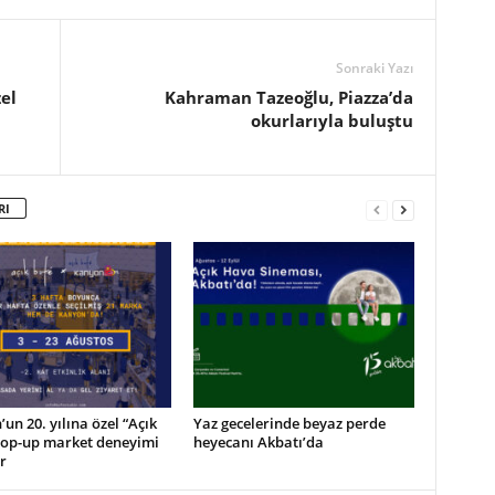
Sonraki Yazı
el
Kahraman Tazeoğlu, Piazza’da
okurlarıyla buluştu
RI
un 20. yılına özel “Açık
Yaz gecelerinde beyaz perde
pop-up market deneyimi
heyecanı Akbatı’da
r