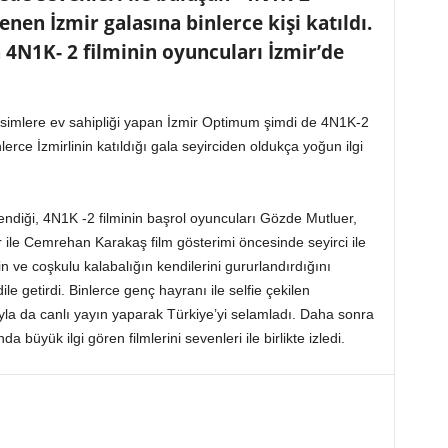
en İzmir galasına binlerce kişi katıldı.
4N1K- 2 filminin oyuncuları İzmir’de
ü isimlere ev sahipliği yapan İzmir Optimum şimdi de 4N1K-2
nlerce İzmirlinin katıldığı gala seyirciden oldukça yoğun ilgi
ndiği, 4N1K -2 filminin başrol oyuncuları Gözde Mutluer,
ile Cemrehan Karakaş film gösterimi öncesinde seyirci ile
in ve coşkulu kalabalığın kendilerini gururlandırdığını
le getirdi. Binlerce genç hayranı ile selfie çekilen
la da canlı yayın yaparak Türkiye’yi selamladı. Daha sonra
yük ilgi gören filmlerini sevenleri ile birlikte izledi.