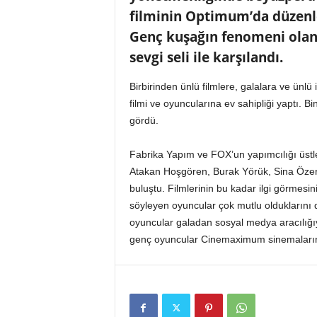
o
filminin Optimum’da düzenlen
r
Genç kuşağın fenomeni olan 
t
a
sevgi seli ile karşılandı.
l
ı
Birbirinden ünlü filmlere, galalara ve ünl
filmi ve oyuncularına ev sahipliği yaptı. Bi
gördü.
Fabrika Yapım ve FOX’un yapımcılığı üstle
Atakan Hoşgören, Burak Yörük, Sina Özer 
buluştu. Filmlerinin bu kadar ilgi görmesin
söyleyen oyuncular çok mutlu olduklarını di
oyuncular galadan sosyal medya aracılığıy
genç oyuncular Cinemaximum sinemalarında bü