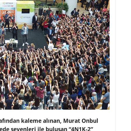
afından kaleme alınan, Murat Onbul
de sevenleri ile buluşan “4N1K-2”