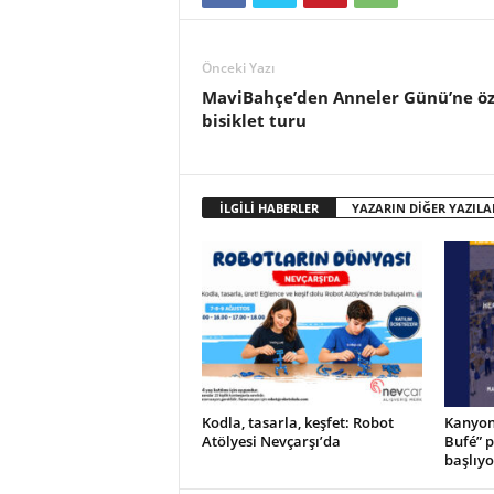
Önceki Yazı
MaviBahçe’den Anneler Günü’ne öz
bisiklet turu
İLGİLİ HABERLER
YAZARIN DİĞER YAZILA
Kodla, tasarla, keşfet: Robot
Kanyon’
Atölyesi Nevçarşı’da
Bufé” 
başlıyo