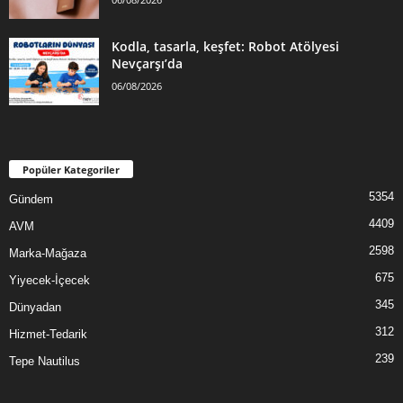
Kodla, tasarla, keşfet: Robot Atölyesi
Nevçarşı’da
06/08/2026
Popüler Kategoriler
5354
Gündem
4409
AVM
2598
Marka-Mağaza
675
Yiyecek-İçecek
345
Dünyadan
312
Hizmet-Tedarik
239
Tepe Nautilus