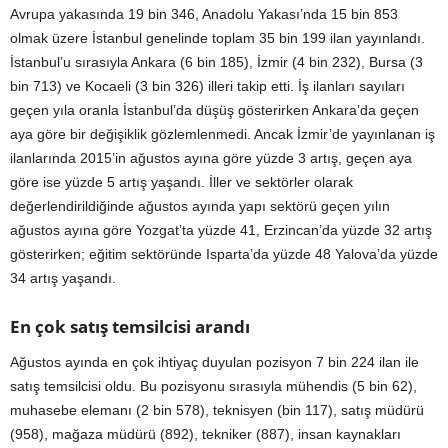
Avrupa yakasında 19 bin 346, Anadolu Yakası’nda 15 bin 853
olmak üzere İstanbul genelinde toplam 35 bin 199 ilan yayınlandı.
İstanbul’u sırasıyla Ankara (6 bin 185), İzmir (4 bin 232), Bursa (3
bin 713) ve Kocaeli (3 bin 326) illeri takip etti. İş ilanları sayıları
geçen yıla oranla İstanbul’da düşüş gösterirken Ankara’da geçen
aya göre bir değişiklik gözlemlenmedi. Ancak İzmir’de yayınlanan iş
ilanlarında 2015’in ağustos ayına göre yüzde 3 artış, geçen aya
göre ise yüzde 5 artış yaşandı. İller ve sektörler olarak
değerlendirildiğinde ağustos ayında yapı sektörü geçen yılın
ağustos ayına göre Yozgat’ta yüzde 41, Erzincan’da yüzde 32 artış
gösterirken; eğitim sektöründe Isparta’da yüzde 48 Yalova’da yüzde
34 artış yaşandı.
En çok satış temsilcisi arandı
Ağustos ayında en çok ihtiyaç duyulan pozisyon 7 bin 224 ilan ile
satış temsilcisi oldu. Bu pozisyonu sırasıyla mühendis (5 bin 62),
muhasebe elemanı (2 bin 578), teknisyen (bin 117), satış müdürü
(958), mağaza müdürü (892), tekniker (887), insan kaynakları