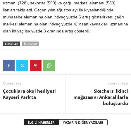
uzmanı (728), sekreter (590) ve çağrı merkezi elemanı (589)
ilanları takip etti. Geçen yılın ağustos ayı ile kıyaslandığında
muhasebe elemanına olan ihtiyaç yüzde 6 artış gösterirken; çağrı
merkezi elemanına olan ihtiyaç yüzde 4, insan kaynakları uzmanına
olan ihtiyaç ise yüzde 3 oranında artış gösterdi.
ETİKETLER
İSTIHDAM
Önceki Yazı
Sonraki Yazı
Çocuklara okul hediyesi
Skechers, ikinci
Kayseri Park’ta
mağazasını Ankaralılarla
buluşturdu
İLGİLİ HABERLER
YAZARIN DİĞER YAZILARI