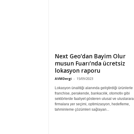
Next Geo’dan Bayim Olur
musun Fuarı’nda ücretsiz
lokasyon raporu
AVMDergi
-
15/09/2023
Lokasyon ünalitiği alanında geliştirdiği ürünlerle
franchise, perakende, bankacılık, otomotiv gibi
sektörlerde faaliyet gösteren ulusal ve uluslarara
firmalara yer seçimi, optimizasyon, hedefleme,
tahminleme çözümleri sağlayan...