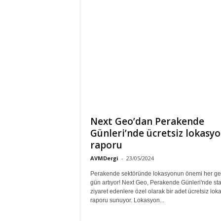
Next Geo’dan Perakende
Günleri’nde ücretsiz lokasy
raporu
AVMDergi
-
23/05/2024
Perakende sektöründe lokasyonun önemi her g
gün artıyor! Next Geo, Perakende Günleri'nde sta
ziyaret edenlere özel olarak bir adet ücretsiz lok
raporu sunuyor. Lokasyon...