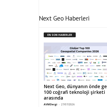
e
n
d
e
H
a
Next Geo Haberleri
b
e
r
P
o
r
EN SON HABERLER
t
a
l
ı
Next Geo, dünyanın önde ge
100 coğrafi teknoloji şirketi
arasında
AVMDergi
-
27/07/2026