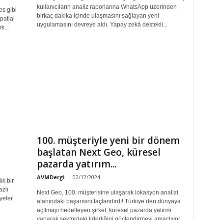
kullanıcıların analiz raporlarına WhatsApp üzerinden
s gibi
birkaç dakika içinde ulaşmasını sağlayan yeni
patial
uygulamasını devreye aldı. Yapay zekâ destekli...
k...
100. müşteriyle yeni bir dönem
başlatan Next Geo, küresel
pazarda yatırım...
AVMDergi
-
02/12/2024
ık bir
azlı
Next Geo, 100. müşterisine ulaşarak lokasyon analizi
yeler
alanındaki başarısını taçlandırdı! Türkiye’den dünyaya
açılmayı hedefleyen şirket, küresel pazarda yatırım
yaparak sektördeki liderliğini güçlendirmeyi amaçlıyor.