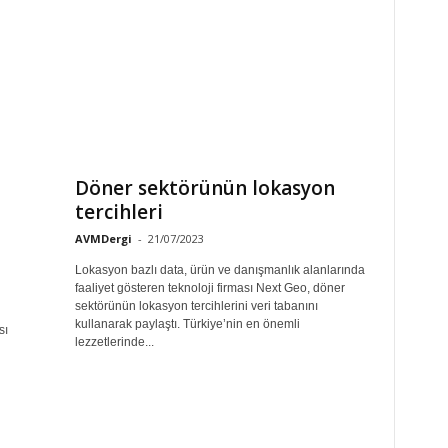
Döner sektörünün lokasyon
tercihleri
AVMDergi
-
21/07/2023
Lokasyon bazlı data, ürün ve danışmanlık alanlarında
faaliyet gösteren teknoloji firması Next Geo, döner
sektörünün lokasyon tercihlerini veri tabanını
kullanarak paylaştı. Türkiye’nin en önemli
sı
lezzetlerinde...