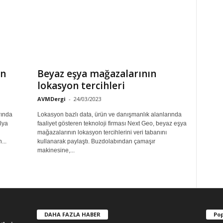
on
Beyaz eşya mağazalarının
lokasyon tercihleri
AVMDergi
-
24/03/2023
rında
Lokasyon bazlı data, ürün ve danışmanlık alanlarında
lya
faaliyet gösteren teknoloji firması Next Geo, beyaz eşya
mağazalarının lokasyon tercihlerini veri tabanını
...
kullanarak paylaştı. Buzdolabından çamaşır
makinesine,...
DAHA FAZLA HABER
Pop