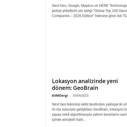
Next Geo, Google, Mapbox ve HERE Technologie
global şirketlerin yer aldığı “Global Top 100 Geos
Companies – 2026 Edition” listesine giren tek Tür
Lokasyon analizinde yeni
dönem: GeoBrain
AVMDergi
-
10/04/2025
Next Geo teknoloji ekibi tarafından yaklaşık iki yıll
Ar-Ge süreciyle geliştirilen GeoBrain, lokasyon b
yapay zekâ algoritmasıyla yatırım kararlarını sani
içinde alınabilir hale...